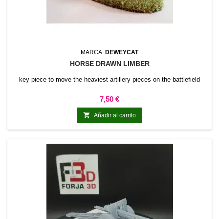
MARCA:
DEWEYCAT
HORSE DRAWN LIMBER
key piece to move the heaviest artillery pieces on the battlefield
Precio
7,50 €

Añadir al carrito