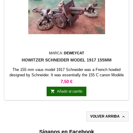
MARCA:
DEWEYCAT
HOWITZER SCHNEIDER MODEL 1917 155MM
The 155 mm vaus model 1917 Schneider was a French howbid
designed by Schneider. It was essentially the 155 C canon Modèle
1915 Schneider with a plastic shutter to use propellant load in fabric
Precio
7,50 €
loots instead of metal sheath. He was used during World War. At the
beginning of World War II it was still in service.

Añadir al carrito

VOLVER ARRIBA
Síganos en Facebook