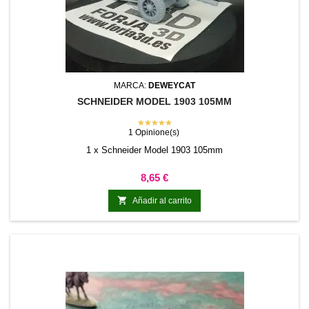
MARCA:
DEWEYCAT
SCHNEIDER MODEL 1903 105MM
★★★★★
1 Opinione(s)
1 x Schneider Model 1903 105mm
Precio
8,65 €

Añadir al carrito