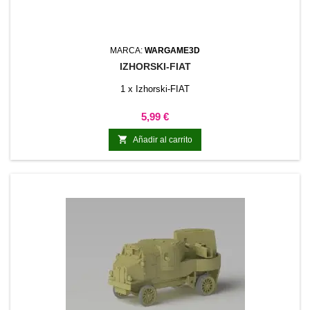
MARCA:
WARGAME3D
IZHORSKI-FIAT
1 x Izhorski-FIAT
Precio
5,99 €

Añadir al carrito