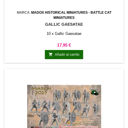
MARCA:
MADOX HISTORICAL MINIATURES - BATTLE CAT
MINIATURES
GALLIC GAESATAE
10 x Gallic Gaesatae
Precio
17,95 €

Añadir al carrito