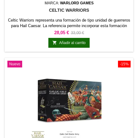
MARCA:
WARLORD GAMES
CELTIC WARRIORS
Celtic Warriors representa una formación de tipo unidad de guerreros
para Hail Caesar. La referencia permite incorporar esta formación
concreta al ejército y distinguirla claramente dentro de la
Precio
Precio
28,05 €
33,00 €
colección.Es adecuada para completar unidades de línea, reforzar
base
una fuerza existente y preparar escenarios o dioramas relacionados

Añadir al carrito
con la gama.
Nuevo
-15%