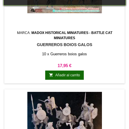
MARCA:
MADOX HISTORICAL MINIATURES - BATTLE CAT
MINIATURES
GUERREROS BOIOS GALOS
10 x Guerreros boios galos
Precio
17,95 €

Añadir al carrito