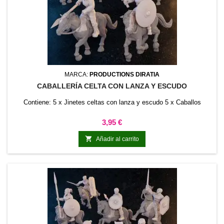
MARCA:
PRODUCTIONS DIRATIA
CABALLERÍA CELTA CON LANZA Y ESCUDO
Contiene: 5 x Jinetes celtas con lanza y escudo 5 x Caballos
Precio
3,95 €

Añadir al carrito