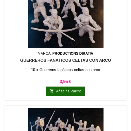
MARCA:
PRODUCTIONS DIRATIA
GUERREROS FANÁTICOS CELTAS CON ARCO
10 x Guerreros fanáticos celtas con arco
Precio
3,95 €

Añadir al carrito