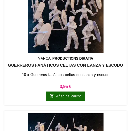
MARCA:
PRODUCTIONS DIRATIA
GUERREROS FANÁTICOS CELTAS CON LANZA Y ESCUDO
10 x Guerreros fanáticos celtas con lanza y escudo
Precio
3,95 €

Añadir al carrito