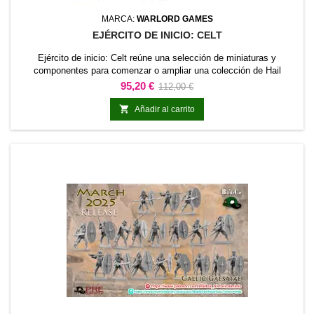
MARCA:
WARLORD GAMES
EJÉRCITO DE INICIO: CELT
Ejército de inicio: Celt reúne una selección de miniaturas y
componentes para comenzar o ampliar una colección de Hail
Caesar. El contenido está planteado como una base coherente para
Precio
Precio
95,20 €
112,00 €
organizar una fuerza o desarrollar una temática concreta.Es una
base
opción práctica para nuevos proyectos, ampliaciones de ejército,

Añadir al carrito
campañas y partidas introductorias.