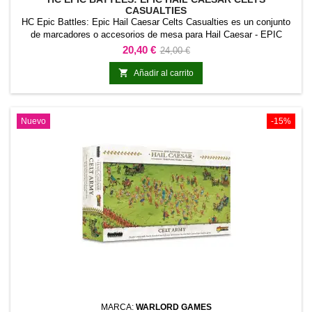
CASUALTIES
HC Epic Battles: Epic Hail Caesar Celts Casualties es un conjunto
de marcadores o accesorios de mesa para Hail Caesar - EPIC
Battles. Sus piezas permiten representar de forma visible los
Precio
Precio
20,40 €
24,00 €
objetivos, estados o elementos indicados en el producto.Ayuda a
base
organizar la partida y a identificar con rapidez la información

Añadir al carrito
relevante sobre la mesa.
Nuevo
-15%
MARCA:
WARLORD GAMES