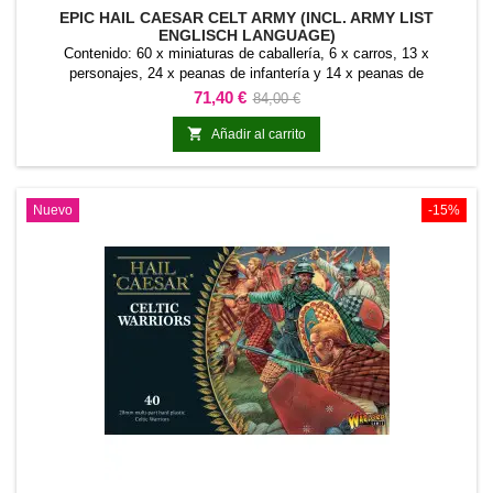
EPIC HAIL CAESAR CELT ARMY (INCL. ARMY LIST
ENGLISCH LANGUAGE)
Contenido: 60 x miniaturas de caballería, 6 x carros, 13 x
personajes, 24 x peanas de infantería y 14 x peanas de
hostigadores.Epic Hail Caesar Celt Army (incl. Army List Englisch
Precio
Precio
71,40 €
84,00 €
language) reúne una selección de miniaturas y componentes para
base
comenzar o ampliar una colección de Hail Caesar - EPIC Battles. El

Añadir al carrito
contenido está planteado como una base...
Nuevo
-15%