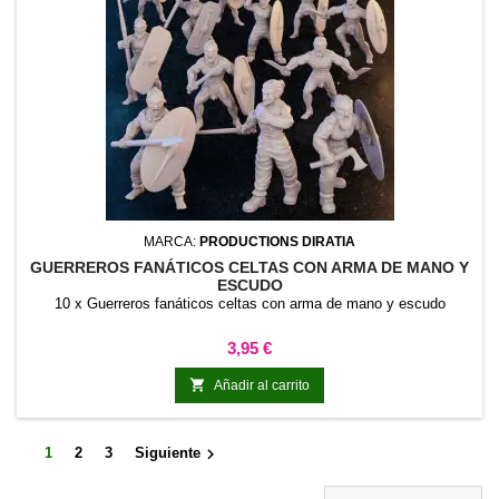
MARCA:
PRODUCTIONS DIRATIA
GUERREROS FANÁTICOS CELTAS CON ARMA DE MANO Y
ESCUDO
10 x Guerreros fanáticos celtas con arma de mano y escudo
Precio
3,95 €

Añadir al carrito

1
2
3
Siguiente