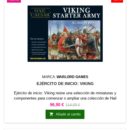
MARCA:
WARLORD GAMES
EJÉRCITO DE INICIO: VIKING
Ejército de inicio: Viking reúne una selección de miniaturas y
componentes para comenzar o ampliar una colección de Hail
Caesar. El contenido está planteado como una base coherente para
Precio
Precio
96,90 €
114,00 €
organizar una fuerza o desarrollar una temática concreta.Es una
base
opción práctica para nuevos proyectos, ampliaciones de ejército,

Añadir al carrito
campañas y partidas introductorias.