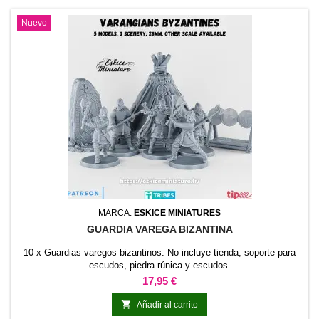
Nuevo
MARCA:
ESKICE MINIATURES
GUARDIA VAREGA BIZANTINA
10 x Guardias varegos bizantinos. No incluye tienda, soporte para
escudos, piedra rúnica y escudos.
Precio
17,95 €

Añadir al carrito