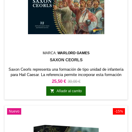
MARCA:
WARLORD GAMES
SAXON CEORLS
Saxon Ceorls representa una formación de tipo unidad de infantería
para Hail Caesar. La referencia permite incorporar esta formación
concreta al ejército y distinguirla claramente dentro de la
Precio
Precio
25,50 €
30,00 €
colección.Es adecuada para completar unidades de línea, reforzar
base
una fuerza existente y preparar escenarios o dioramas relacionados

Añadir al carrito
con la gama.
Nuevo
-15%