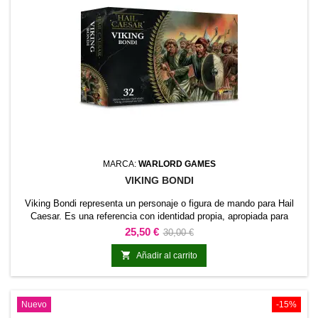
MARCA:
WARLORD GAMES
VIKING BONDI
Viking Bondi representa un personaje o figura de mando para Hail
Caesar. Es una referencia con identidad propia, apropiada para
encabezar una fuerza o asumir un papel relevante en escenarios
Precio
Precio
25,50 €
30,00 €
narrativos.También funciona como pieza central de una colección,
base
proyecto de pintura o diorama temático.

Añadir al carrito
Nuevo
-15%