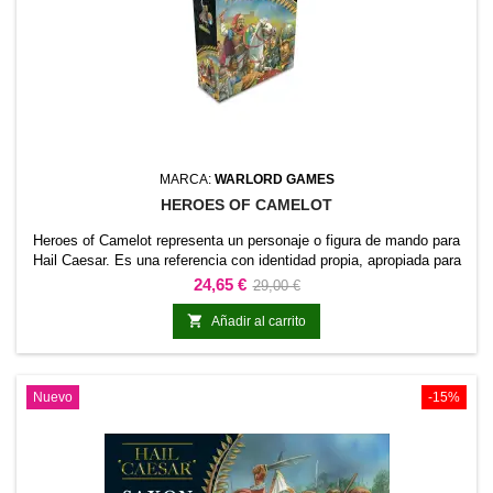
MARCA:
WARLORD GAMES
HEROES OF CAMELOT
Heroes of Camelot representa un personaje o figura de mando para
Hail Caesar. Es una referencia con identidad propia, apropiada para
encabezar una fuerza o asumir un papel relevante en escenarios
Precio
Precio
24,65 €
29,00 €
narrativos.También funciona como pieza central de una colección,
base
proyecto de pintura o diorama temático.

Añadir al carrito
Nuevo
-15%