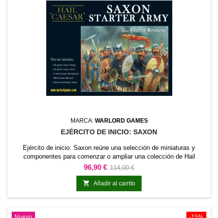
MARCA:
WARLORD GAMES
EJÉRCITO DE INICIO: SAXON
Ejército de inicio: Saxon reúne una selección de miniaturas y
componentes para comenzar o ampliar una colección de Hail
Caesar. El contenido está planteado como una base coherente para
Precio
Precio
96,90 €
114,00 €
organizar una fuerza o desarrollar una temática concreta.Es una
base
opción práctica para nuevos proyectos, ampliaciones de ejército,

Añadir al carrito
campañas y partidas introductorias.
Nuevo
-15%