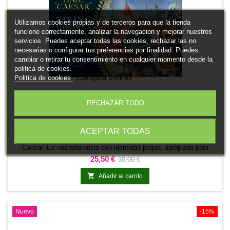
Utilizamos cookies propias y de terceros para que la tienda
funcione correctamente, analizar la navegacion y mejorar nuestros
servicios. Puedes aceptar todas las cookies, rechazar las no
necesarias o configurar tus preferencias por finalidad. Puedes
cambiar o retirar tu consentimiento en cualquier momento desde la
politica de cookies.
Politica de cookies
Configurar cookies
RECHAZAR TODO
MARCA:
WARLORD GAMES
VIKING HIRDMEN
ACEPTAR TODAS
Viking Hirdmen representa un personaje o figura de mando para Hail
Caesar. Es una referencia con identidad propia, apropiada para
encabezar una fuerza o asumir un papel relevante en escenarios
Precio
Precio
25,50 €
30,00 €
narrativos.También funciona como pieza central de una colección,
base
proyecto de pintura o diorama temático.

Añadir al carrito
Nuevo
-15%