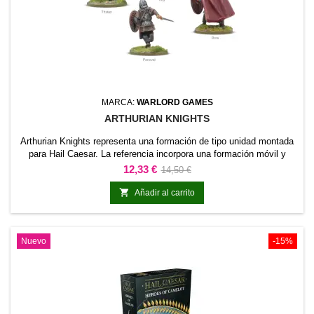
MARCA:
WARLORD GAMES
ARTHURIAN KNIGHTS
Arthurian Knights representa una formación de tipo unidad montada
para Hail Caesar. La referencia incorpora una formación móvil y
visualmente diferenciada a la colección.Puede utilizarse para
Precio
Precio
12,33 €
14,50 €
completar regimientos montados, fuerzas históricas o fantásticas,
base
escenarios y dioramas.

Añadir al carrito
Nuevo
-15%