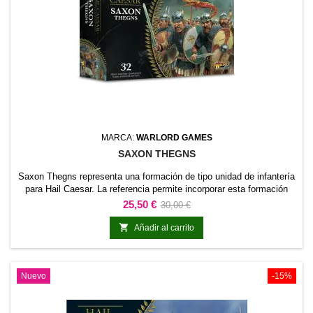
MARCA:
WARLORD GAMES
SAXON THEGNS
Saxon Thegns representa una formación de tipo unidad de infantería
para Hail Caesar. La referencia permite incorporar esta formación
concreta al ejército y distinguirla claramente dentro de la
Precio
Precio
25,50 €
30,00 €
colección.Es adecuada para completar unidades de línea, reforzar
base
una fuerza existente y preparar escenarios o dioramas relacionados

Añadir al carrito
con la gama.
Nuevo
-15%