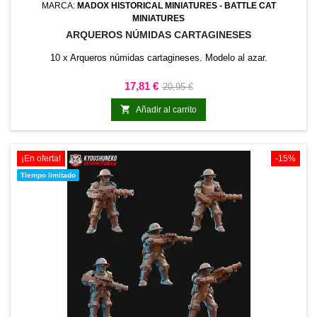
MARCA:
MADOX HISTORICAL MINIATURES - BATTLE CAT
MINIATURES
ARQUEROS NÚMIDAS CARTAGINESES
10 x Arqueros númidas cartagineses. Modelo al azar.
Precio
Precio
17,81 €
20,95 €
base

Añadir al carrito
¡En oferta!
-15%
Tiempo limitado