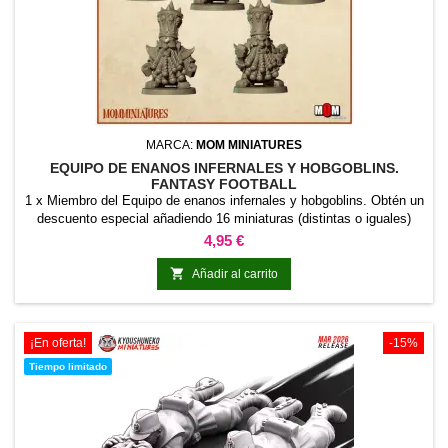
MARCA:
MOM MINIATURES
EQUIPO DE ENANOS INFERNALES Y HOBGOBLINS.
FANTASY FOOTBALL
1 x Miembro del Equipo de enanos infernales y hobgoblins. Obtén un
descuento especial añadiendo 16 miniaturas (distintas o iguales)
para tener un equipo completo
Precio
4,95 €

Añadir al carrito
¡En oferta!
-15%
Tiempo limitado