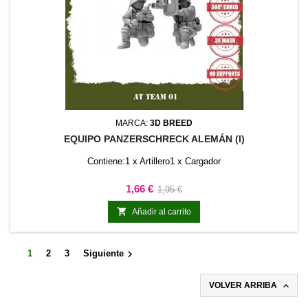
MARCA:
3D BREED
EQUIPO PANZERSCHRECK ALEMÁN (I)
Contiene:1 x Artillero1 x Cargador
Precio
Precio
1,66 €
1,95 €
base

Añadir al carrito

1
2
3
Siguiente

VOLVER ARRIBA