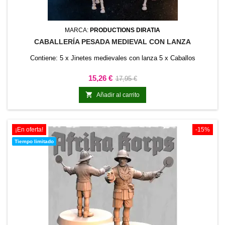
MARCA:
PRODUCTIONS DIRATIA
CABALLERÍA PESADA MEDIEVAL CON LANZA
Contiene: 5 x Jinetes medievales con lanza 5 x Caballos
Precio
Precio
15,26 €
17,95 €
base

Añadir al carrito
¡En oferta!
-15%
Tiempo limitado