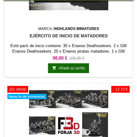
MARCA:
HIGHLANDS MINIATURES
EJÉRCITO DE INICIO DE MATADORES
Esté pack de inicio contiene: 30 x Enanos Deathseekers. 2 x GM
Enanos Deathseekers. 20 x Enanos piratas matadores. 1 x GM
Enanos piratas matadores. 1 x Gingerbel Demonseeker con peana
Precio
Precio
98,80 €
109,95 €
escénica. 1 x Lofar Trollseeker con peana escénica. 1 x Oinn
base
Giantseeker con peana escénica. El precio del lote por separado es

Añadir al carrito
de 101,10€
¡En oferta!
- 12,70 €
Hasta fin de existencias