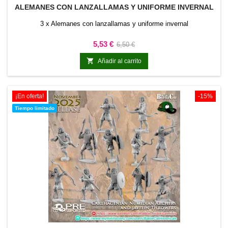
ALEMANES CON LANZALLAMAS Y UNIFORME INVERNAL
3 x Alemanes con lanzallamas y uniforme invernal
Precio
Precio
5,53 €
6,50 €
base

Añadir al carrito
¡En oferta!
-15%
Tiempo limitado