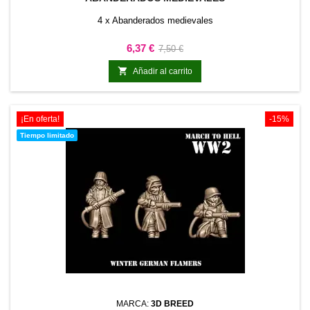
4 x Abanderados medievales
Precio
Precio
6,37 €
7,50 €
base

Añadir al carrito
¡En oferta!
-15%
Tiempo limitado
MARCA:
3D BREED