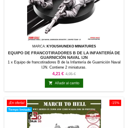
MARCA:
KYOUSHUNEKO MINIATURES
EQUIPO DE FRANCOTIRADORES B DE LA INFANTERÍA DE
GUARNICIÓN NAVAL IJN
1 x Equipo de francotiradores B de la Infantería de Guarnición Naval
IJN. Contiene 2 miniaturas.
Precio
Precio
4,21 €
4,95 €
base

Añadir al carrito
¡En oferta!
-15%
Tiempo limitado