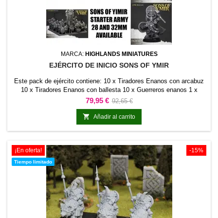
MARCA:
HIGHLANDS MINIATURES
EJÉRCITO DE INICIO SONS OF YMIR
Este pack de ejército contiene: 10 x Tiradores Enanos con arcabuz
10 x Tiradores Enanos con ballesta 10 x Guerreros enanos 1 x
Grupo de mando de guerreros. 10 x Enanos huscarles 1 x Grupo de
Precio
Precio
79,95 €
92,65 €
mando de huscarles 1 x Maestro rúnico 1 x Señor enano 1 x Cañon
base
enano. 3 x Artilleros del cañón enano Por separado, este ejército

Añadir al carrito
costaría 92,65€
¡En oferta!
-15%
Tiempo limitado