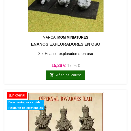
MARCA:
MOM MINIATURES
ENANOS EXPLORADORES EN OSO
3 x Enanos exploradores en oso
Precio
Precio
15,26 €
17,95 €
base

Añadir al carrito
¡En oferta!
Descuento por cantidad
Hasta fin de existencias