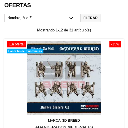
OFERTAS

Nombre, A a Z
FILTRAR
Mostrando 1-12 de 31 artículo(s)
¡En oferta!
-15%
Hasta fin de existencias
MARCA:
3D BREED
ABANDERADOS MEDIEVALES