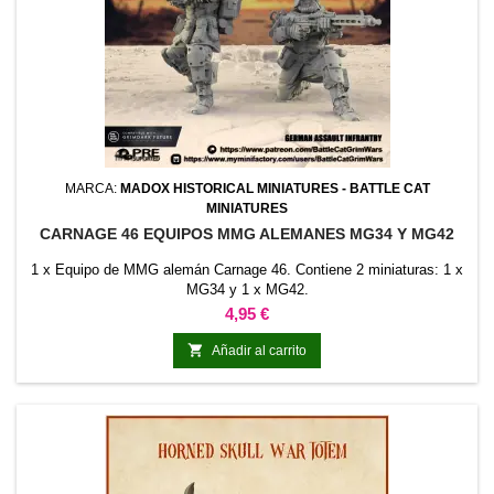
MARCA:
MADOX HISTORICAL MINIATURES - BATTLE CAT
MINIATURES
CARNAGE 46 EQUIPOS MMG ALEMANES MG34 Y MG42
1 x Equipo de MMG alemán Carnage 46. Contiene 2 miniaturas: 1 x
MG34 y 1 x MG42.
Precio
4,95 €

Añadir al carrito