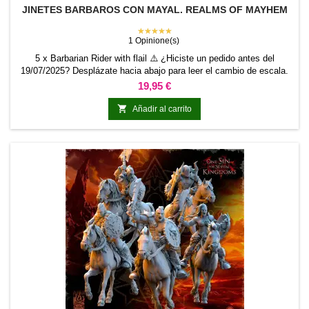
JINETES BARBAROS CON MAYAL. REALMS OF MAYHEM
★★★★★
1 Opinione(s)
5 x Barbarian Rider with flail ⚠️ ¿Hiciste un pedido antes del
19/07/2025? Desplázate hacia abajo para leer el cambio de escala.
Precio
19,95 €

Añadir al carrito