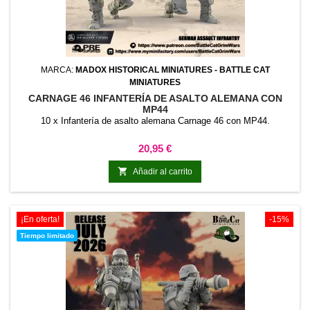
MARCA:
MADOX HISTORICAL MINIATURES - BATTLE CAT
MINIATURES
CARNAGE 46 INFANTERÍA DE ASALTO ALEMANA CON
MP44
10 x Infantería de asalto alemana Carnage 46 con MP44.
Precio
20,95 €

Añadir al carrito
¡En oferta!
-15%
Tiempo limitado