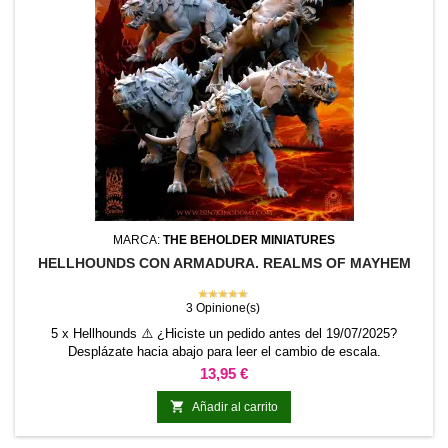
MARCA:
THE BEHOLDER MINIATURES
HELLHOUNDS CON ARMADURA. REALMS OF MAYHEM
★★★★★
3 Opinione(s)
5 x Hellhounds ⚠️ ¿Hiciste un pedido antes del 19/07/2025?
Desplázate hacia abajo para leer el cambio de escala.
Precio
13,95 €

Añadir al carrito