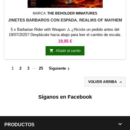
MARCA:
THE BEHOLDER MINIATURES
JINETES BARBAROS CON ESPADA. REALMS OF MAYHEM
5 x Barbarian Rider with Weapon ⚠️ ¿Hiciste un pedido antes del
19/07/2025? Desplázate hacia abajo para leer el cambio de escala.
Precio
19,95 €

Añadir al carrito
…

1
2
3
25
Siguiente

VOLVER ARRIBA
Síganos en Facebook

PRODUCTOS