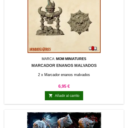
MARCA:
MOM MINIATURES
MARCADOR ENANOS MALVADOS
2 x Marcador enanos malvados
Precio
6,95 €

Añadir al carrito