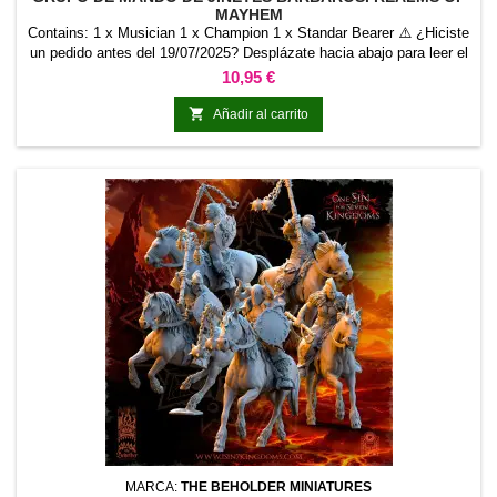
MAYHEM
Contains: 1 x Musician 1 x Champion 1 x Standar Bearer ⚠️ ¿Hiciste
un pedido antes del 19/07/2025? Desplázate hacia abajo para leer el
cambio de escala.
Precio
10,95 €

Añadir al carrito
MARCA:
THE BEHOLDER MINIATURES