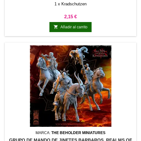
1 x Kradschutzen
Precio
2,15 €

Añadir al carrito
MARCA:
THE BEHOLDER MINIATURES
GRUPO DE MANDO DE JINETES BARBAROS. REALMS OF