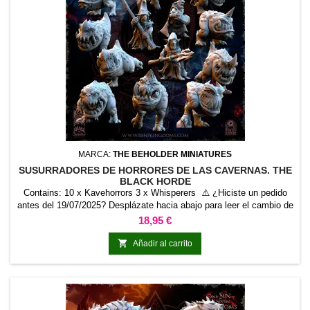
MARCA:
THE BEHOLDER MINIATURES
SUSURRADORES DE HORRORES DE LAS CAVERNAS. THE
BLACK HORDE
Contains: 10 x Kavehorrors 3 x Whisperers ⚠️ ¿Hiciste un pedido
antes del 19/07/2025? Desplázate hacia abajo para leer el cambio de
escala.
Precio
18,95 €

Añadir al carrito