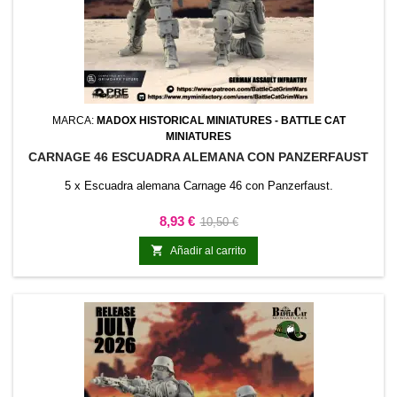
MARCA:
MADOX HISTORICAL MINIATURES - BATTLE CAT
MINIATURES
CARNAGE 46 ESCUADRA ALEMANA CON PANZERFAUST
5 x Escuadra alemana Carnage 46 con Panzerfaust.
Precio
Precio
8,93 €
10,50 €
base

Añadir al carrito