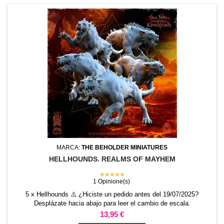
MARCA:
THE BEHOLDER MINIATURES
HELLHOUNDS. REALMS OF MAYHEM
★★★★★
1 Opinione(s)
5 x Hellhounds ⚠️ ¿Hiciste un pedido antes del 19/07/2025?
Desplázate hacia abajo para leer el cambio de escala.
Precio
13,95 €