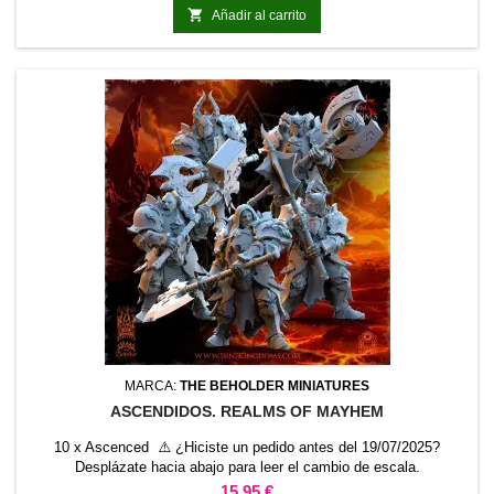

Añadir al carrito
MARCA:
THE BEHOLDER MINIATURES
ASCENDIDOS. REALMS OF MAYHEM
10 x Ascenced ⚠️ ¿Hiciste un pedido antes del 19/07/2025?
Desplázate hacia abajo para leer el cambio de escala.
Precio
15,95 €