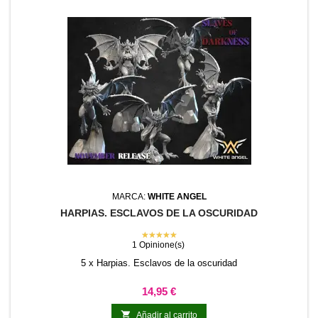
MARCA:
WHITE ANGEL
HARPIAS. ESCLAVOS DE LA OSCURIDAD
★★★★★
1 Opinione(s)
5 x Harpias. Esclavos de la oscuridad
Precio
14,95 €

Añadir al carrito