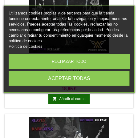
Utilizamos cookies propias y de terceros para que la tienda
funcione correctamente, analizar la navegacion y mejorar nuestros
servicios. Puedes aceptar todas las cookies, rechazar las no
necesarias o configurar tus preferencias por finalidad. Puedes
cambiar o retirar tu consentimiento en cualquier momento desde la
politica de cookies.
Politica de cookies
Configurar cookies
MARCA:
WHITE ANGEL
RECHAZAR TODO
SEÑORES DE LAS TIERRAS OSCURAS. ESCLAVOS DE LA
OSCURIDAD
5 x Señores de las tierras oscuras. Esclavos de la oscuridad
ACEPTAR TODAS
Precio
18,95 €

Añadir al carrito