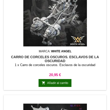
MARCA:
WHITE ANGEL
CARRO DE CORCELES OSCUROS. ESCLAVOS DE LA
OSCURIDAD
1 x Carro de corceles oscuros. Esclavos de la oscuridad
Precio
20,95 €

Añadir al carrito