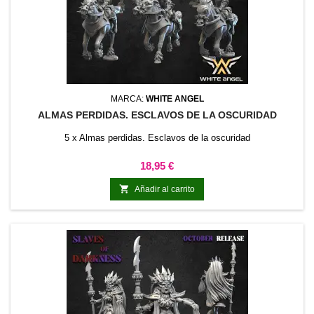
MARCA:
WHITE ANGEL
ALMAS PERDIDAS. ESCLAVOS DE LA OSCURIDAD
5 x Almas perdidas. Esclavos de la oscuridad
Precio
18,95 €

Añadir al carrito