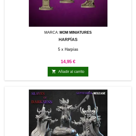
MARCA:
MOM MINIATURES
HARPÍAS
5 x Harpías
Precio
14,95 €

Añadir al carrito