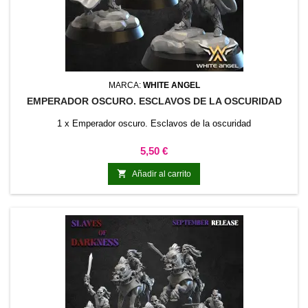
MARCA:
WHITE ANGEL
EMPERADOR OSCURO. ESCLAVOS DE LA OSCURIDAD
1 x Emperador oscuro. Esclavos de la oscuridad
Precio
5,50 €

Añadir al carrito