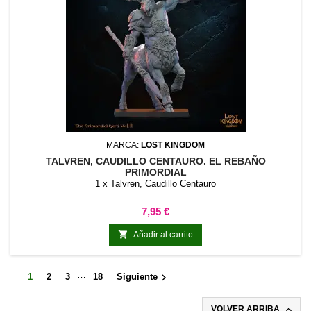
MARCA:
LOST KINGDOM
TALVREN, CAUDILLO CENTAURO. EL REBAÑO
PRIMORDIAL
1 x Talvren, Caudillo Centauro
Precio
7,95 €

Añadir al carrito
…

1
2
3
18
Siguiente

VOLVER ARRIBA