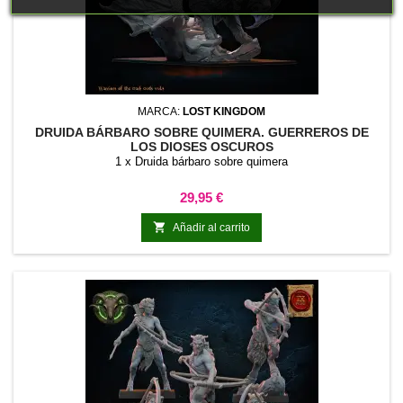
MARCA:
LOST KINGDOM
DRUIDA BÁRBARO SOBRE QUIMERA. GUERREROS DE
LOS DIOSES OSCUROS
1 x Druida bárbaro sobre quimera
Precio
29,95 €

Añadir al carrito