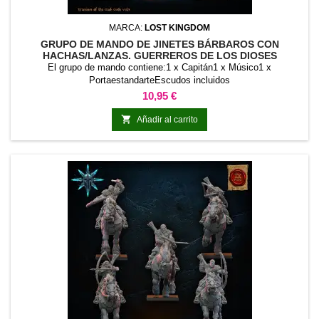
MARCA:
LOST KINGDOM
GRUPO DE MANDO DE JINETES BÁRBAROS CON
HACHAS/LANZAS. GUERREROS DE LOS DIOSES
OSCUROS
El grupo de mando contiene:1 x Capitán1 x Músico1 x
PortaestandarteEscudos incluidos
Precio
10,95 €

Añadir al carrito