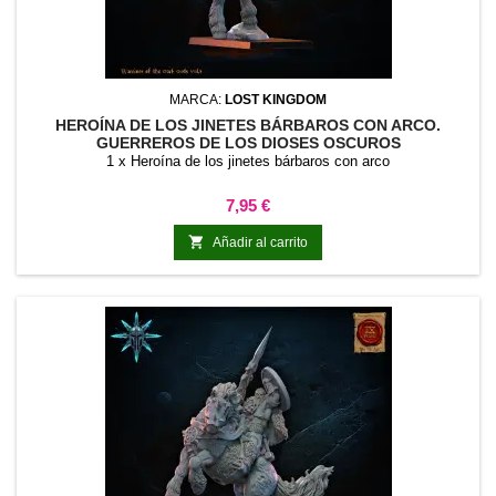
MARCA:
LOST KINGDOM
HEROÍNA DE LOS JINETES BÁRBAROS CON ARCO.
GUERREROS DE LOS DIOSES OSCUROS
1 x Heroína de los jinetes bárbaros con arco
Precio
7,95 €

Añadir al carrito