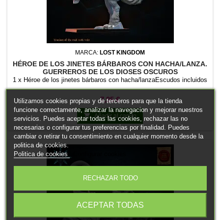
MARCA:
LOST KINGDOM
HÉROE DE LOS JINETES BÁRBAROS CON HACHA/LANZA.
GUERREROS DE LOS DIOSES OSCUROS
1 x Héroe de los jinetes bárbaros con hacha/lanzaEscudos incluidos
Precio
7,95 €
Utilizamos cookies propias y de terceros para que la tienda
funcione correctamente, analizar la navegacion y mejorar nuestros

Añadir al carrito
servicios. Puedes aceptar todas las cookies, rechazar las no
necesarias o configurar tus preferencias por finalidad. Puedes
cambiar o retirar tu consentimiento en cualquier momento desde la
politica de cookies.
Politica de cookies
Configurar cookies
RECHAZAR TODO
ACEPTAR TODAS