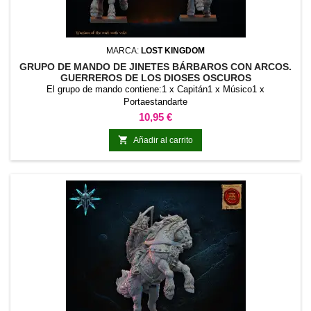
MARCA:
LOST KINGDOM
GRUPO DE MANDO DE JINETES BÁRBAROS CON ARCOS.
GUERREROS DE LOS DIOSES OSCUROS
El grupo de mando contiene:1 x Capitán1 x Músico1 x
Portaestandarte
Precio
10,95 €

Añadir al carrito