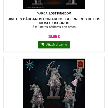
MARCA:
LOST KINGDOM
JINETES BÁRBAROS CON ARCOS. GUERREROS DE LOS
DIOSES OSCUROS
5 x Jinetes bárbaros con arcos
Precio
18,95 €

Añadir al carrito