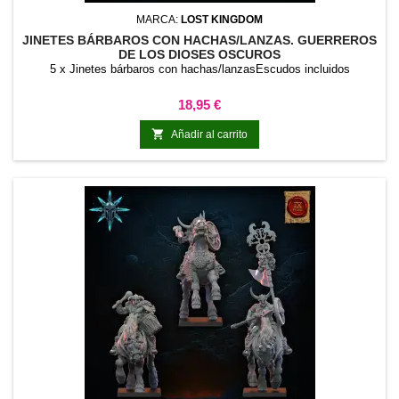
MARCA:
LOST KINGDOM
JINETES BÁRBAROS CON HACHAS/LANZAS. GUERREROS
DE LOS DIOSES OSCUROS
5 x Jinetes bárbaros con hachas/lanzasEscudos incluidos
Precio
18,95 €

Añadir al carrito