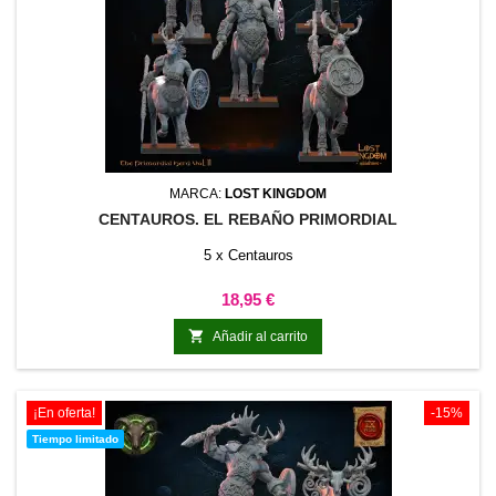
MARCA:
LOST KINGDOM
CENTAUROS. EL REBAÑO PRIMORDIAL
5 x Centauros
Precio
18,95 €

Añadir al carrito
¡En oferta!
-15%
Tiempo limitado