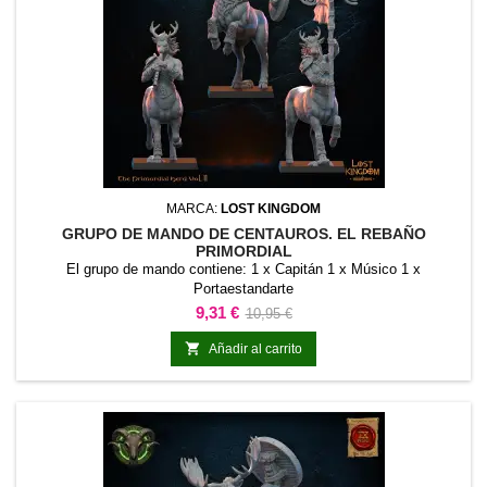
MARCA:
LOST KINGDOM
GRUPO DE MANDO DE CENTAUROS. EL REBAÑO
PRIMORDIAL
El grupo de mando contiene: 1 x Capitán 1 x Músico 1 x
Portaestandarte
Precio
Precio
9,31 €
10,95 €
base

Añadir al carrito