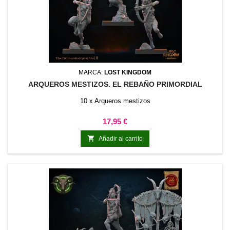
MARCA:
LOST KINGDOM
ARQUEROS MESTIZOS. EL REBAÑO PRIMORDIAL
10 x Arqueros mestizos
Precio
17,95 €

Añadir al carrito