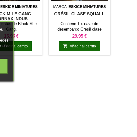
:
ESKICE MINIATURES
MARCA:
ESKICE MINIATURES
CK MILE GANG.
GRÉSIL CLASE SQUALL
ORNAX INDUS
oristas de Black Mile
Contiene 1 x nave de
Gang.
desembarco Grésil clase
e,
Squall, tripulación completa y
Precio
Precio
15,95 €
29,95 €
piezas opcionales.
uedes
kies.

Añadir al carrito
Añadir al carrito