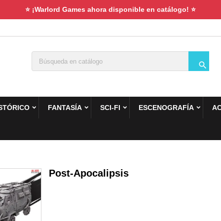
⭐ ¡Warlord Games ahora disponible en catálogo! ⭐

STÓRICO
FANTASÍA
SCI-FI
ESCENOGRAFÍA
A
Post-Apocalipsis