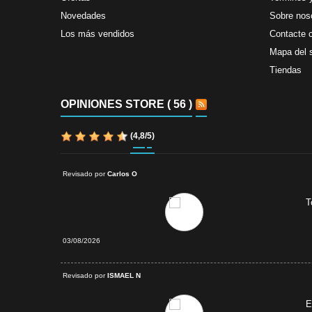
Novedades
Sobre nos
Los más vendidos
Contacte 
Mapa del s
Tiendas
OPINIONES STORE ( 56 )
(
4,8
/
5
)
Revisado por
Carlos O
T
03/08/2026
verificada
Revisado por
ISMAEL N
E