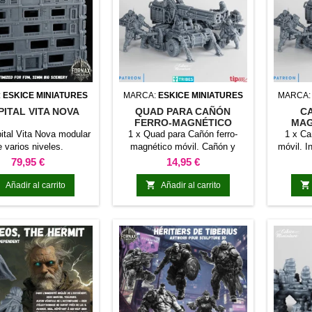
:
ESKICE MINIATURES
MARCA:
ESKICE MINIATURES
MARCA
ITAL VITA NOVA
QUAD PARA CAÑÓN
C
FERRO-MAGNÉTICO
MAG
MÓVIL
ital Vita Nova modular
1 x Quad para Cañón ferro-
1 x Ca
e varios niveles.
magnético móvil. Cañón y
móvil. I
tripulación no incluido.
Precio
Precio
79,95 €
14,95 €



Añadir al carrito
Añadir al carrito