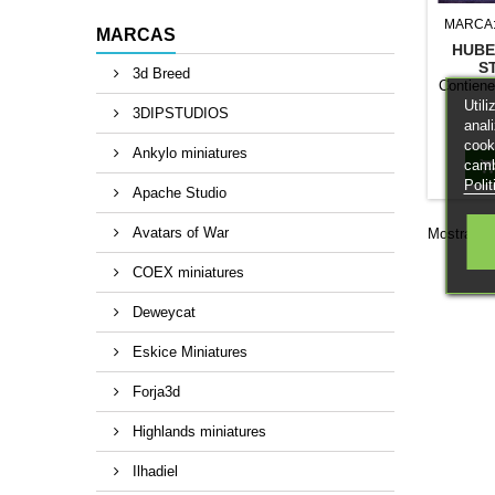
MARCA
MARCAS
HUBE
S
3d Breed
Contiene:
Util
3DIPSTUDIOS
anal
cook
Ankylo miniatures
camb
Poli
Apache Studio
Avatars of War
Mostrando 
COEX miniatures
Deweycat
Eskice Miniatures
Forja3d
Highlands miniatures
Ilhadiel