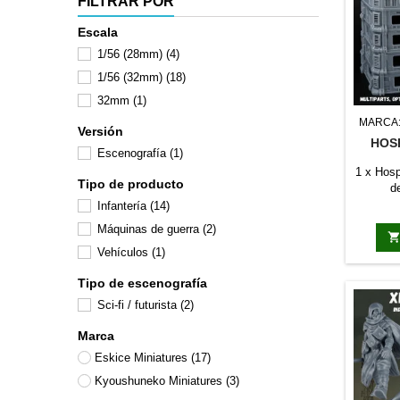
FILTRAR POR
Escala
1/56 (28mm)
(4)
1/56 (32mm)
(18)
32mm
(1)
MARCA
Versión
HOSP
Escenografía
(1)
1 x Hosp
Tipo de producto
d
Infantería
(14)
Máquinas de guerra
(2)
Vehículos
(1)
Tipo de escenografía
Sci-fi / futurista
(2)
Marca
Eskice Miniatures
(17)
Kyoushuneko Miniatures
(3)