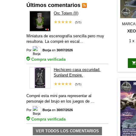
Últimos comentarios
Orc Totem (II)
★★★★★
(5/5)
MARCA
XEO
Miniatura de escenografía sencilla pero muy
1 x
resultona. La compré en escal...
Por
Borja
en
30/07/2026
Compra verificada
Hechicero casa oscuridad.
Sunland Empire.
★★★★★
(5/5)
Compré esta mini para representar al
personaje del brujo en los juegos de ...
Por
Borja
en
30/07/2026
Compra verificada
VER TODOS LOS COMENTARIOS