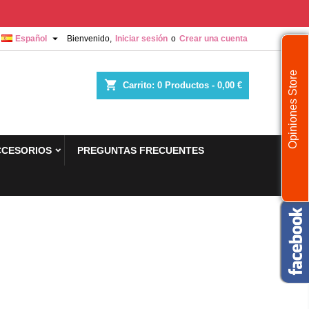

Español
Bienvenido,
Iniciar sesión
o
Crear una cuenta
Opiniones Store
shopping_cart
Carrito:
0
Productos - 0,00 €
CCESORIOS
PREGUNTAS FRECUENTES