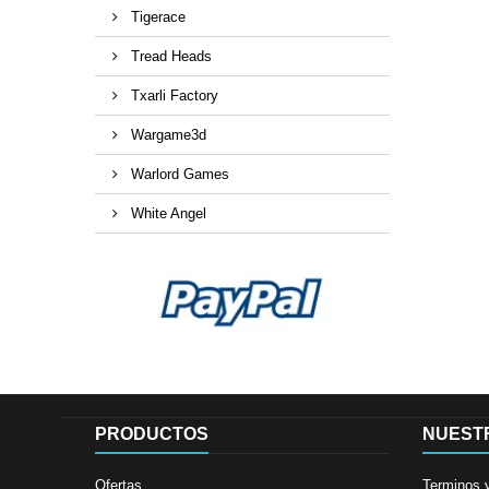
Tigerace
Tread Heads
Txarli Factory
Wargame3d
Warlord Games
White Angel
PRODUCTOS
NUEST
Ofertas
Terminos 