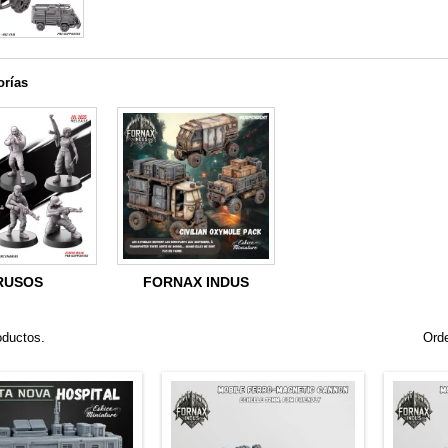
orías
RUSOS
FORNAX INDUS
oductos.
Orde