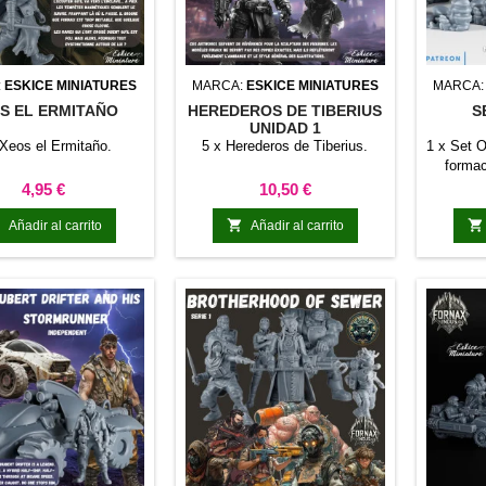
:
ESKICE MINIATURES
MARCA:
ESKICE MINIATURES
MARCA
S EL ERMITAÑO
HEREDEROS DE TIBERIUS
S
UNIDAD 1
 Xeos el Ermitaño.
5 x Herederos de Tiberius.
1 x Set O
formac
Precio
Precio
4,95 €
10,50 €



Añadir al carrito
Añadir al carrito