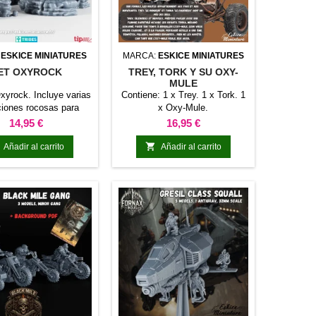
:
ESKICE MINIATURES
MARCA:
ESKICE MINIATURES
ET OXYROCK
TREY, TORK Y SU OXY-
MULE
xyrock. Incluye varias
Contiene: 1 x Trey. 1 x Tork. 1
iones rocosas para
x Oxy-Mule.
escenografía.
Precio
Precio
14,95 €
16,95 €

Añadir al carrito
Añadir al carrito