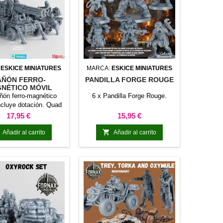
:
ESKICE MINIATURES
MARCA:
ESKICE MINIATURES
AÑÓN FERRO-
PANDILLA FORGE ROUGE
NÉTICO MÓVIL
ñón ferro-magnético
6 x Pandilla Forge Rouge.
ncluye dotación. Quad
no incluido.
Precio
Precio
17,95 €
15,95 €

Añadir al carrito
Añadir al carrito