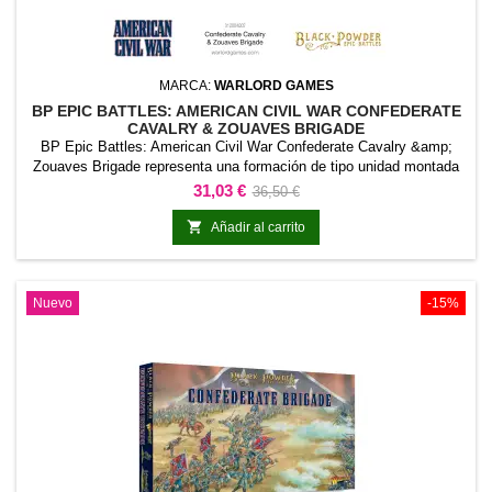
MARCA:
WARLORD GAMES
BP EPIC BATTLES: AMERICAN CIVIL WAR CONFEDERATE
CAVALRY & ZOUAVES BRIGADE
BP Epic Battles: American Civil War Confederate Cavalry &amp;
Zouaves Brigade representa una formación de tipo unidad montada
para Black Powder - Epic Battles American Civil War. La referencia
Precio
Precio
31,03 €
36,50 €
incorpora una formación móvil y visualmente diferenciada a la
base
colección.Puede utilizarse para completar regimientos montados,

Añadir al carrito
fuerzas históricas o fantásticas,...
Nuevo
-15%