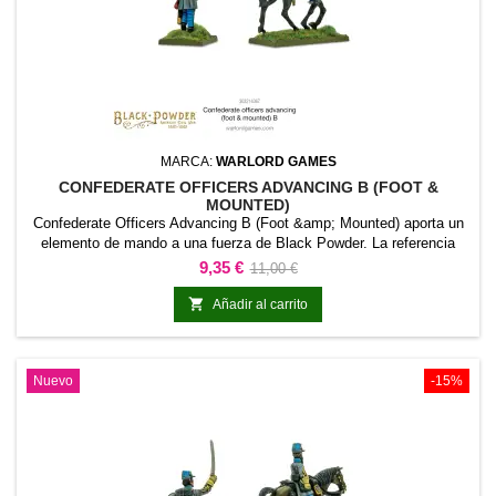
MARCA:
WARLORD GAMES
CONFEDERATE OFFICERS ADVANCING B (FOOT &
MOUNTED)
Confederate Officers Advancing B (Foot &amp; Mounted) aporta un
elemento de mando a una fuerza de Black Powder. La referencia
permite identificar oficiales, líderes o personal de coordinación
Precio
Precio
9,35 €
11,00 €
dentro de la formación.Es adecuada para grupos de mando,
base
cuarteles generales, escenarios narrativos y colecciones temáticas.

Añadir al carrito
Nuevo
-15%