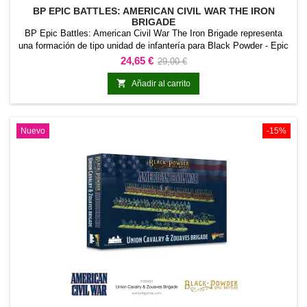
BP EPIC BATTLES: AMERICAN CIVIL WAR THE IRON
BRIGADE
BP Epic Battles: American Civil War The Iron Brigade representa
una formación de tipo unidad de infantería para Black Powder - Epic
Battles American Civil War. La referencia permite incorporar esta
Precio
Precio
24,65 €
29,00 €
formación concreta al ejército y distinguirla claramente dentro de la
base
colección.Es adecuada para completar unidades de línea, reforzar

Añadir al carrito
una fuerza existente y...
Nuevo
-15%