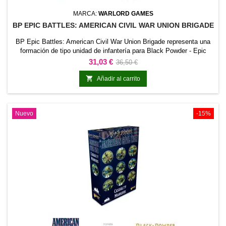
MARCA:
WARLORD GAMES
BP EPIC BATTLES: AMERICAN CIVIL WAR UNION BRIGADE
BP Epic Battles: American Civil War Union Brigade representa una
formación de tipo unidad de infantería para Black Powder - Epic
Battles American Civil War. La referencia permite incorporar esta
Precio
Precio
31,03 €
36,50 €
formación concreta al ejército y distinguirla claramente dentro de la
base
colección.Es adecuada para completar unidades de línea, reforzar

Añadir al carrito
una fuerza existente y...
Nuevo
-15%