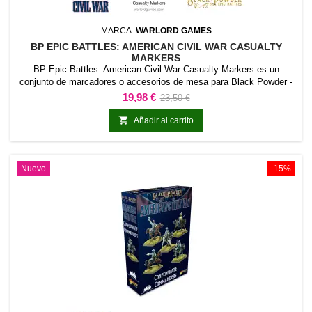
MARCA:
WARLORD GAMES
BP EPIC BATTLES: AMERICAN CIVIL WAR CASUALTY
MARKERS
BP Epic Battles: American Civil War Casualty Markers es un
conjunto de marcadores o accesorios de mesa para Black Powder -
Epic Battles American Civil War. Sus piezas permiten representar de
Precio
Precio
19,98 €
23,50 €
forma visible los objetivos, estados o elementos indicados en el
base
producto.Ayuda a organizar la partida y a identificar con rapidez la

Añadir al carrito
información relevante sobre la...
Nuevo
-15%