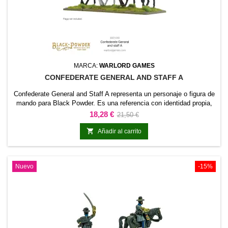
MARCA:
WARLORD GAMES
CONFEDERATE GENERAL AND STAFF A
Confederate General and Staff A representa un personaje o figura de
mando para Black Powder. Es una referencia con identidad propia,
apropiada para encabezar una fuerza o asumir un papel relevante en
Precio
Precio
18,28 €
21,50 €
escenarios narrativos.También funciona como pieza central de una
base
colección, proyecto de pintura o diorama temático.

Añadir al carrito
Nuevo
-15%