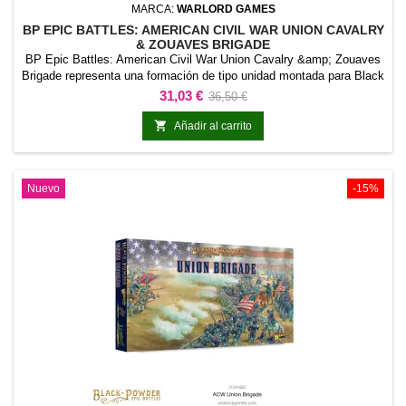
MARCA:
WARLORD GAMES
BP EPIC BATTLES: AMERICAN CIVIL WAR UNION CAVALRY
& ZOUAVES BRIGADE
BP Epic Battles: American Civil War Union Cavalry &amp; Zouaves
Brigade representa una formación de tipo unidad montada para Black
Powder - Epic Battles American Civil War. La referencia incorpora
Precio
Precio
31,03 €
36,50 €
una formación móvil y visualmente diferenciada a la
base
colección.Puede utilizarse para completar regimientos montados,

Añadir al carrito
fuerzas históricas o fantásticas, escenarios...
Nuevo
-15%