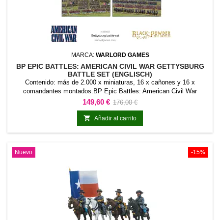
MARCA:
WARLORD GAMES
BP EPIC BATTLES: AMERICAN CIVIL WAR GETTYSBURG
BATTLE SET (ENGLISCH)
Contenido: más de 2.000 x miniaturas, 16 x cañones y 16 x
comandantes montados.BP Epic Battles: American Civil War
Gettysburg Battle Set (Englisch) reúne una selección de miniaturas
Precio
Precio
149,60 €
176,00 €
y componentes para comenzar o ampliar una colección de Black
base
Powder - Epic Battles American Civil War. El contenido está

Añadir al carrito
planteado como una base coherente para organizar una...
Nuevo
-15%