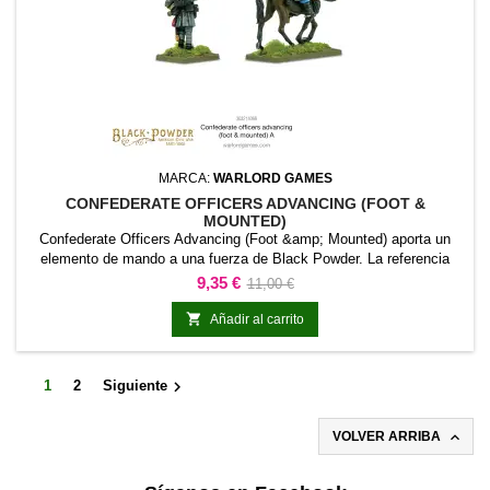
MARCA:
WARLORD GAMES
CONFEDERATE OFFICERS ADVANCING (FOOT &
MOUNTED)
Confederate Officers Advancing (Foot &amp; Mounted) aporta un
elemento de mando a una fuerza de Black Powder. La referencia
permite identificar oficiales, líderes o personal de coordinación
Precio
Precio
9,35 €
11,00 €
dentro de la formación.Es adecuada para grupos de mando,
base
cuarteles generales, escenarios narrativos y colecciones temáticas.

Añadir al carrito

1
2
Siguiente

VOLVER ARRIBA