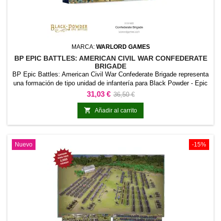
MARCA:
WARLORD GAMES
BP EPIC BATTLES: AMERICAN CIVIL WAR CONFEDERATE
BRIGADE
BP Epic Battles: American Civil War Confederate Brigade representa
una formación de tipo unidad de infantería para Black Powder - Epic
Battles American Civil War. La referencia permite incorporar esta
Precio
Precio
31,03 €
36,50 €
formación concreta al ejército y distinguirla claramente dentro de la
base
colección.Es adecuada para completar unidades de línea, reforzar

Añadir al carrito
una fuerza existente...
Nuevo
-15%