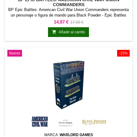
COMMANDERS
BP Epic Battles: American Civil War Union Commanders representa
un personaje o figura de mando para Black Powder - Epic Battles
American Civil War. Es una referencia con identidad propia,
Precio
Precio
14,87 €
17,50 €
apropiada para encabezar una fuerza o asumir un papel relevante en
base
escenarios narrativos.También funciona como pieza central de una

Añadir al carrito
colección, proyecto de pintura o...
Nuevo
-15%
MARCA:
WARLORD GAMES