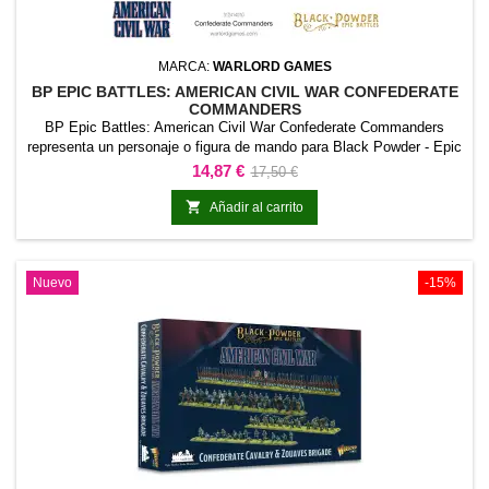
MARCA:
WARLORD GAMES
BP EPIC BATTLES: AMERICAN CIVIL WAR CONFEDERATE
COMMANDERS
BP Epic Battles: American Civil War Confederate Commanders
representa un personaje o figura de mando para Black Powder - Epic
Battles American Civil War. Es una referencia con identidad propia,
Precio
Precio
14,87 €
17,50 €
apropiada para encabezar una fuerza o asumir un papel relevante en
base
escenarios narrativos.También funciona como pieza central de una

Añadir al carrito
colección, proyecto de pintura...
Nuevo
-15%