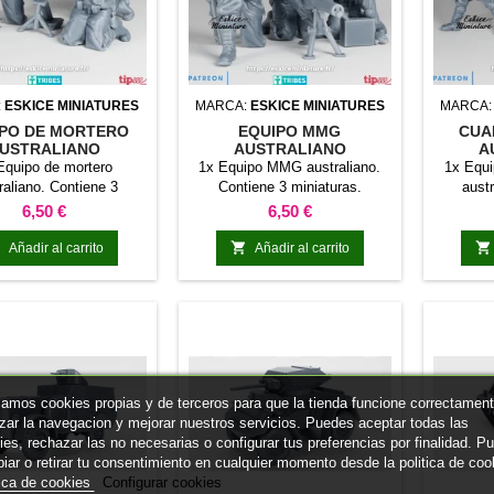
:
ESKICE MINIATURES
MARCA:
ESKICE MINIATURES
MARCA
PO DE MORTERO
EQUIPO MMG
CUA
USTRALIANO
AUSTRALIANO
A
Equipo de mortero
1x Equipo MMG australiano.
1x Equi
raliano. Contiene 3
Contiene 3 miniaturas.
austr
miniaturas.
Precio
Precio
6,50 €
6,50 €



Añadir al carrito
Añadir al carrito
izamos cookies propias y de terceros para que la tienda funcione correctament
izar la navegacion y mejorar nuestros servicios. Puedes aceptar todas las
ies, rechazar las no necesarias o configurar tus preferencias por finalidad. P
iar o retirar tu consentimiento en cualquier momento desde la politica de coo
tica de cookies
Configurar cookies