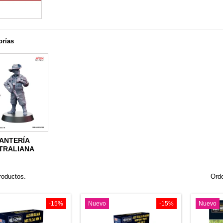
orías
FANTERÍA
TRALIANA
roductos.
Orde
-15%
Nuevo
-15%
Nuevo