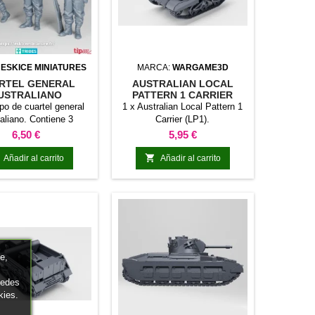
:
ESKICE MINIATURES
MARCA:
WARGAME3D
RTEL GENERAL
AUSTRALIAN LOCAL
USTRALIANO
PATTERN 1 CARRIER
po de cuartel general
1 x Australian Local Pattern 1
aliano. Contiene 3
Carrier (LP1).
miniaturas.
Precio
Precio
6,50 €
5,95 €

Añadir al carrito
Añadir al carrito
e,
uedes
kies.