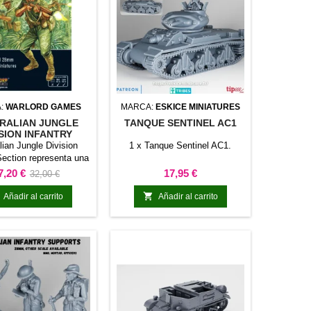
:
WARLORD GAMES
MARCA:
ESKICE MINIATURES
RALIAN JUNGLE
TANQUE SENTINEL AC1
ISION INFANTRY
SECTION
lian Jungle Division
1 x Tanque Sentinel AC1.
Section representa una
ón de tipo unidad de
recio
Precio
Precio
7,20 €
17,95 €
32,00 €
ía para Bolt Action. La
base
cia permite incorporar

Añadir al carrito
Añadir al carrito
ormación concreta al
cito y distinguirla
mente dentro de la
ón.Es adecuada para
ar unidades de línea,
 una fuerza existente y
 escenarios o dioramas
relacionados...