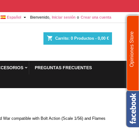

Español
Bienvenido,
Iniciar sesión
o
Crear una cuenta
Opiniones Store
shopping_cart
Carrito:
0
Productos - 0,00 €
CCESORIOS
PREGUNTAS FRECUENTES
rld War compatible with Bolt Action (Scale 1/56) and Flames