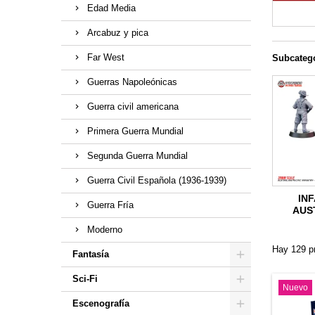
Edad Media
Arcabuz y pica
Far West
Subcateg
Guerras Napoleónicas
Guerra civil americana
Primera Guerra Mundial
Segunda Guerra Mundial
Guerra Civil Española (1936-1939)
IN
Guerra Fría
AUS
Moderno
Hay 129 p
Fantasía
Sci-Fi
Nuevo
Escenografía