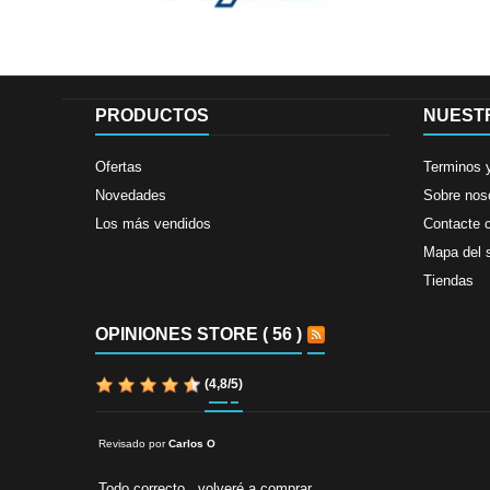
PRODUCTOS
NUEST
Ofertas
Terminos 
Novedades
Sobre nos
Los más vendidos
Contacte 
Mapa del s
Tiendas
OPINIONES STORE ( 56 )
(
4,8
/
5
)
Revisado por
Carlos O
Todo correcto , volveré a comprar