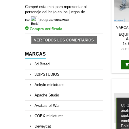
Compré esta mini para representar al
personaje del brujo en los juegos de ...
Por
Borja
en
30/07/2026
MARCA
Compra verificada
EQUI
A
VER TODOS LOS COMENTARIOS
1x 
aust
MARCAS
3d Breed
3DIPSTUDIOS
Ankylo miniatures
Apache Studio
Util
Avatars of War
anal
cook
COEX miniatures
camb
Poli
Deweycat