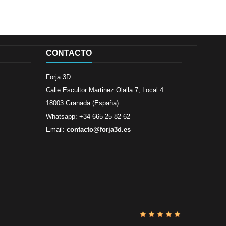
CONTACTO
Forja 3D
Calle Escultor Martinez Olalla 7, Local 4
18003 Granada (España)
Whatsapp: +34 665 25 82 62
Email:
contacto@forja3d.es
Revisado por
Buena tiend