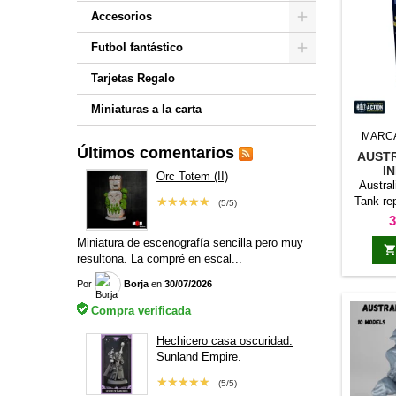
Accesorios
Futbol fantástico
Tarjetas Regalo
Miniaturas a la carta
MARC
Últimos comentarios
AUSTR
I
Orc Totem (II)
Austral
Tank re
★★★★★
(5/5)
tipo 
P
3
combate
Miniatura de escenografía sencilla pero muy
modelo p
resultona. La compré en escal...
refer
fuerza m
Por
Borja
en
30/07/2026
ampl
Compra verificada
vehícu
emplear
Hechicero casa oscuridad.
apoyo, c
Sunland Empire.
escenario
★★★★★
(5/5)