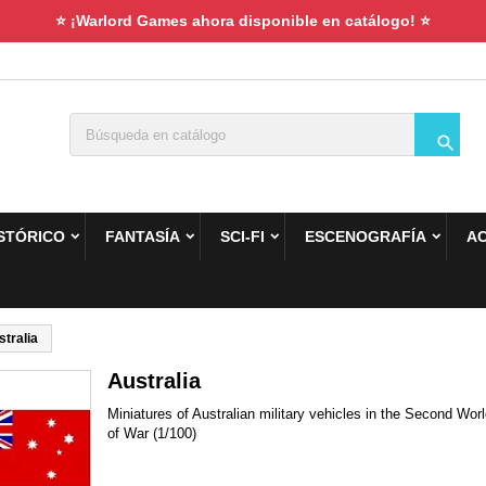
⭐ ¡Warlord Games ahora disponible en catálogo! ⭐

STÓRICO
FANTASÍA
SCI-FI
ESCENOGRAFÍA
A
stralia
Australia
Miniatures of Australian military vehicles in the Second Wo
of War (1/100)