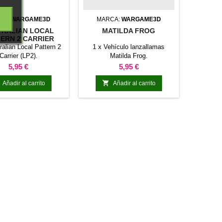
CA:
WARGAME3D
MARCA:
WARGAME3D
TRALIAN LOCAL
MATILDA FROG
ERN 2 CARRIER
ralian Local Pattern 2
1 x Vehículo lanzallamas
Carrier (LP2).
Matilda Frog.
Precio
Precio
5,95 €
5,95 €

Añadir al carrito
Añadir al carrito