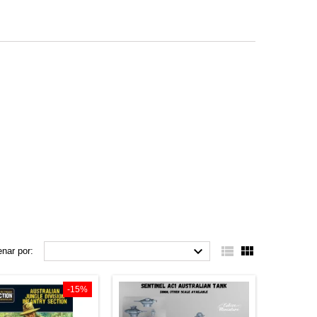



nar por:
-15%