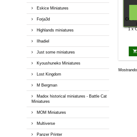
Eskice Miniatures
MA
COCH
Forja3d
1 x 
Highlands miniatures
Ilhadiel
Just some miniatures
Kyoushuneko Miniatures
Mostrando 
Lost Kingdom
M Bergman
Madox historical miniatures - Battle Cat
Miniatures
MOM Miniatures
Multiverse
Panzer Printer