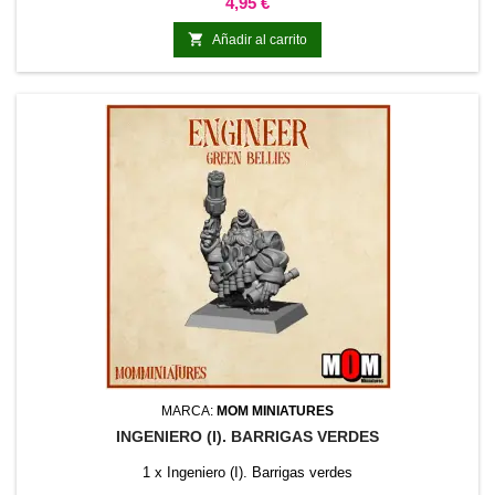
Precio
4,95 €

Añadir al carrito
MARCA:
MOM MINIATURES
INGENIERO (I). BARRIGAS VERDES
1 x Ingeniero (I). Barrigas verdes