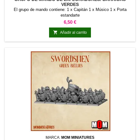
VERDES
El grupo de mando contiene: 1 x Capitán 1 x Músico 1 x Porta
estandarte
Precio
6,50 €

Añadir al carrito
MARCA:
MOM MINIATURES