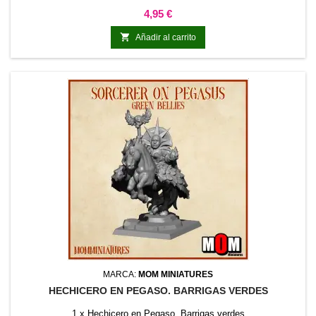
Precio
4,95 €

Añadir al carrito
MARCA:
MOM MINIATURES
HECHICERO EN PEGASO. BARRIGAS VERDES
1 x Hechicero en Pegaso. Barrigas verdes