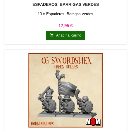
ESPADEROS. BARRIGAS VERDES
10 x Espaderos. Barrigas verdes
Precio
17,95 €

Añadir al carrito