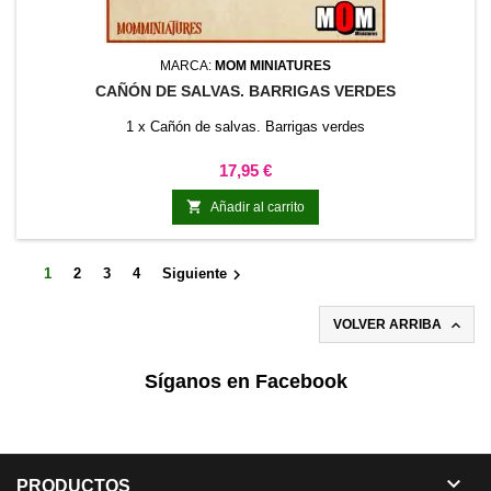
MARCA:
MOM MINIATURES
CAÑÓN DE SALVAS. BARRIGAS VERDES
1 x Cañón de salvas. Barrigas verdes
Precio
17,95 €

Añadir al carrito

1
2
3
4
Siguiente

VOLVER ARRIBA
Síganos en Facebook

PRODUCTOS