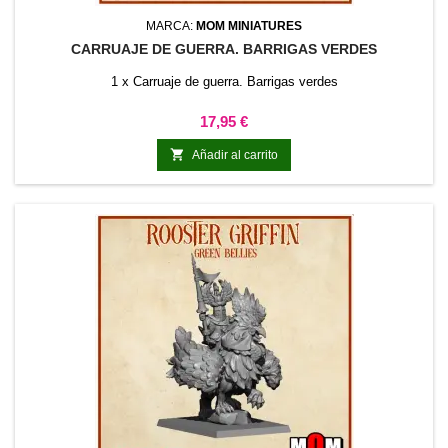
MARCA:
MOM MINIATURES
CARRUAJE DE GUERRA. BARRIGAS VERDES
1 x Carruaje de guerra. Barrigas verdes
Precio
17,95 €

Añadir al carrito