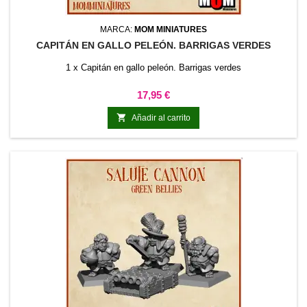
MARCA:
MOM MINIATURES
CAPITÁN EN GALLO PELEÓN. BARRIGAS VERDES
1 x Capitán en gallo peleón. Barrigas verdes
Precio
17,95 €

Añadir al carrito