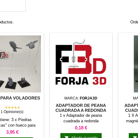
oductos.
Orde
 PARA VOLADORES
MARCA:
FORJA3D
M
ADAPTADOR DE PEANA
ADAP
★★★★★
CUADRADA A REDONDA
CUAD
1 Opinione(s)
30M
1 x Adaptador de peana
1 X A
tiene: 3 x Piedras
cuadrada a redonda
magnét
icas" con hueco para
Precio
0,18 €
(no requiere pegamento)
Precio
3,95 €
illas transparentes de


Añadir al carrito