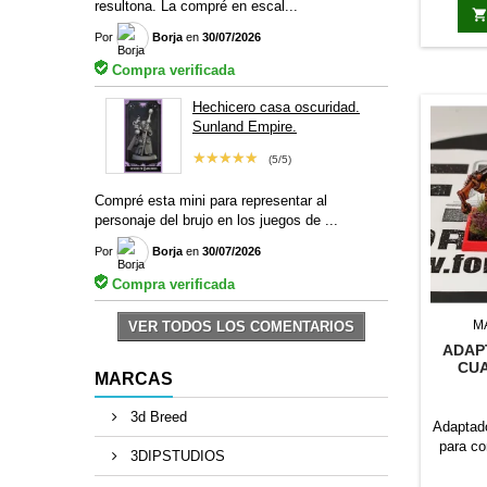
resultona. La compré en escal...
15cm P
torsos d
Por
Borja
en
30/07/2026
Compra verificada
Hechicero casa oscuridad.
Sunland Empire.
★★★★★
(5/5)
Compré esta mini para representar al
personaje del brujo en los juegos de ...
Por
Borja
en
30/07/2026
Compra verificada
M
VER TODOS LOS COMENTARIOS
ADAP
CUA
MARCAS
PLA
3d Breed
Adaptado
para co
3DIPSTUDIOS