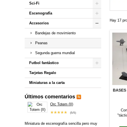
Sci-Fi
Escenografía
Hay 17 pr
Accesorios
Bandejas de movimiento
Peanas
Segunda guerra mundial
Futbol fantástico
Tarjetas Regalo
Miniaturas a la carta
BASES
Últimos comentarios
Orc Totem (II)
Con
★★★★★
(5/5)
"táct
varilla 
Miniatura de escenografía sencilla pero muy
3 x Var