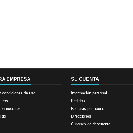
RA EMPRESA
SU CUENTA
y condiciones de uso
Información personal
otros
Pedidos
con nosotros
Facturas por abono
itio
Direcciones
Cupones de descuento