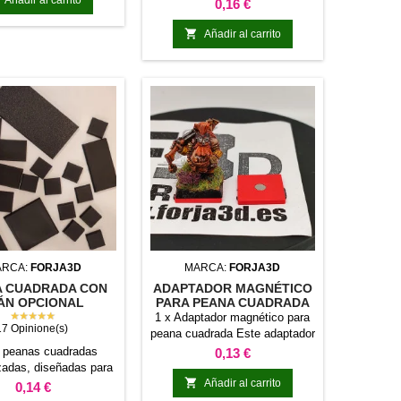
peana cuadrada
Precio
0,16 €

Añadir al carrito
ARCA:
FORJA3D
MARCA:
FORJA3D
A CUADRADA CON
ADAPTADOR MAGNÉTICO
ÁN OPCIONAL
PARA PEANA CUADRADA
★★★★★
(ALZA)
1 x Adaptador magnético para
17 Opinione(s)
peana cuadrada Este adaptador
te permite pegarlo debajo de la
 peanas cuadradas
Precio
0,13 €
peana de tus miniaturas:
adas, diseñadas para
Convierte tus peanas normales,

rse perfectamente a
Añadir al carrito
Precio
0,14 €
en peanas magnéticas
estras bandejas