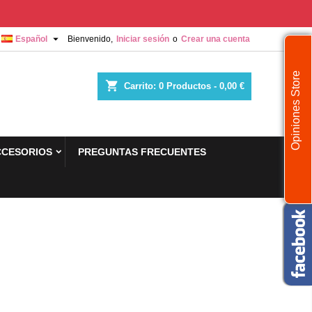

Español
Bienvenido,
Iniciar sesión
o
Crear una cuenta
Opiniones Store
shopping_cart
Carrito:
0
Productos - 0,00 €
CCESORIOS
PREGUNTAS FRECUENTES