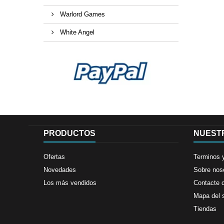
Warlord Games
White Angel
PRODUCTOS
NUEST
Ofertas
Terminos 
Novedades
Sobre nos
Los más vendidos
Contacte 
Mapa del s
Tiendas