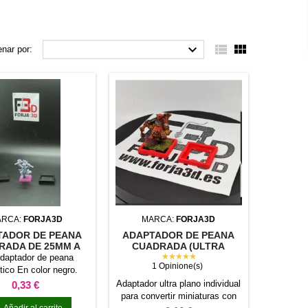



nar por:
ARCA:
FORJA3D
MARCA:
FORJA3D
TADOR DE PEANA
ADAPTADOR DE PEANA
RADA DE 25MM A
CUADRADA (ULTRA
M (MAGNÉTICO)
PLANO - CON PESTAÑA)
★★★★★
daptador de peana
1 Opinione(s)
ico En color negro.
Precio
Adaptador ultra plano individual
0,33 €
para convertir miniaturas con
Añadir al carrito