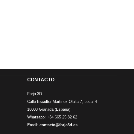
CONTACTO
Forja 3D
Calle Escultor Martinez Olalla 7, Local 4
18003 Granada (España)
Whatsapp: +34 665 25 82 62
Email:
contacto@forja3d.es