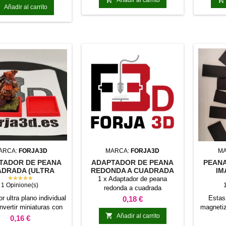
eanas de plástico y

Añadir al carrito
e halcones no incluidos
ARCA:
FORJA3D
MARCA:
FORJA3D
M
TADOR DE PEANA
ADAPTADOR DE PEANA
PEAN
DRADA (ULTRA
REDONDA A CUADRADA
IM
NO - BISELADO)
★★★★★
1 x Adaptador de peana
1 Opinione(s)
redonda a cuadrada
r ultra plano individual
Precio
Estas
0,18 €
nvertir miniaturas con
magnetiz

peana cuadrada
Añadir al carrito
ajusta
Precio
0,16 €
nu