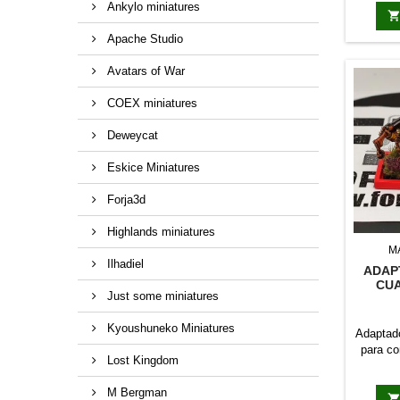
Ankylo miniatures
Apache Studio
Avatars of War
COEX miniatures
Deweycat
Eskice Miniatures
Forja3d
Highlands miniatures
M
Ilhadiel
ADAP
CUA
Just some miniatures
Kyoushuneko Miniatures
Adaptado
para co
Lost Kingdom
M Bergman