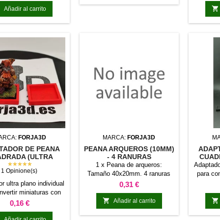
magnetiz


Añadir al carrito
garantiza
miniat
neodim
encaj
despren
trans
Consul
colores
ARCA:
FORJA3D
MARCA:
FORJA3D
M
TADOR DE PEANA
PEANA ARQUEROS (10MM)
ADAP
DRADA (ULTRA
- 4 RANURAS
CUAD
PLANO)
★★★★★
25M
1 x Peana de arqueros:
Adaptado
1 Opinione(s)
Tamaño 40x20mm. 4 ranuras
para con
para miniaturas
peana 
r ultra plano individual
Precio
0,31 €
pean
nvertir miniaturas con
opcio


peana cuadrada
Añadir al carrito
Precio
0,16 €

Añadir al carrito