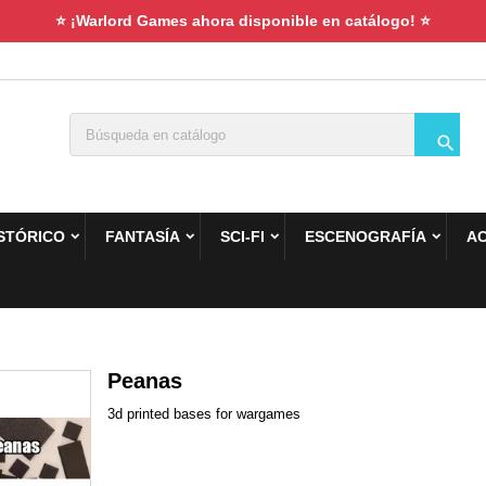
⭐ ¡Warlord Games ahora disponible en catálogo! ⭐

STÓRICO
FANTASÍA
SCI-FI
ESCENOGRAFÍA
A
Peanas
3d printed bases for wargames