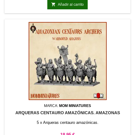

Añadir al carrito
MARCA:
MOM MINIATURES
ARQUERAS CENTAURO AMAZÓNICAS. AMAZONAS
5 x Arqueras centauro amazónicas.
Precio
18,95 €