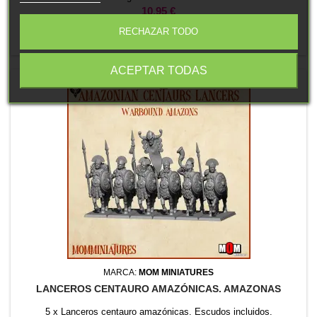
Precio
10,95 €
RECHAZAR TODO

Añadir al carrito
ACEPTAR TODAS
MARCA:
MOM MINIATURES
LANCEROS CENTAURO AMAZÓNICAS. AMAZONAS
5 x Lanceros centauro amazónicas. Escudos incluidos.