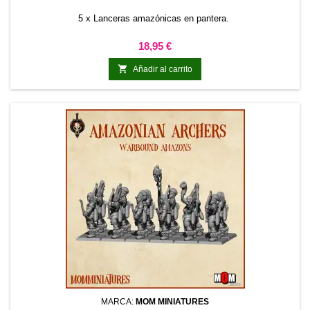
5 x Lanceras amazónicas en pantera.
Precio
18,95 €

Añadir al carrito
MARCA:
MOM MINIATURES