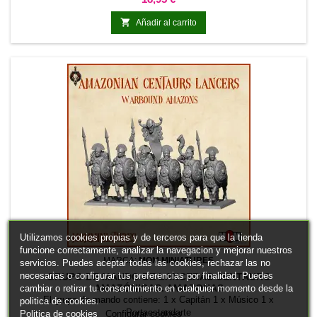

Añadir al carrito
Utilizamos cookies propias y de terceros para que la tienda
funcione correctamente, analizar la navegacion y mejorar nuestros
MARCA:
MOM MINIATURES
servicios. Puedes aceptar todas las cookies, rechazar las no
necesarias o configurar tus preferencias por finalidad. Puedes
GRUPO DE MANDO DE LANCERAS CENTAURO
AMAZÓNICAS. AMAZONAS
cambiar o retirar tu consentimiento en cualquier momento desde la
El grupo de mando contiene: 1 x Capitán 1 x Músico 1 x
politica de cookies.
Portaestandarte
Politica de cookies
Configurar cookies