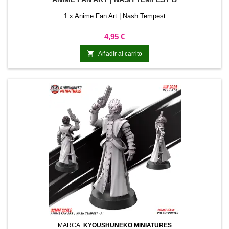
1 x Anime Fan Art | Nash Tempest
Precio
4,95 €

Añadir al carrito
MARCA:
KYOUSHUNEKO MINIATURES