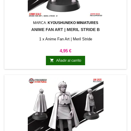
MARCA:
KYOUSHUNEKO MINIATURES
ANIME FAN ART | MERIL STRIDE B
1 x Anime Fan Art | Meril Stride
Precio
4,95 €

Añadir al carrito