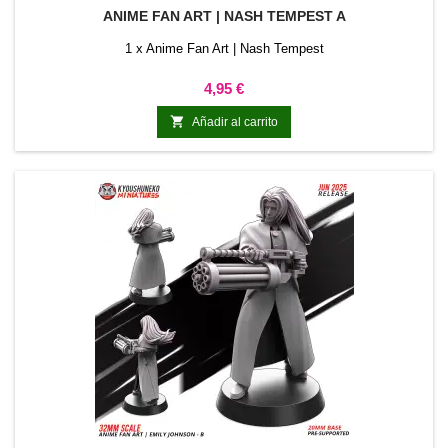
ANIME FAN ART | NASH TEMPEST A
1 x Anime Fan Art | Nash Tempest
Precio
4,95 €

Añadir al carrito