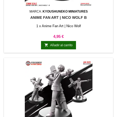
MARCA:
KYOUSHUNEKO MINIATURES
ANIME FAN ART | NICO WOLF B
1 x Anime Fan Art | Nico Wolf
Precio
4,95 €

Añadir al carrito