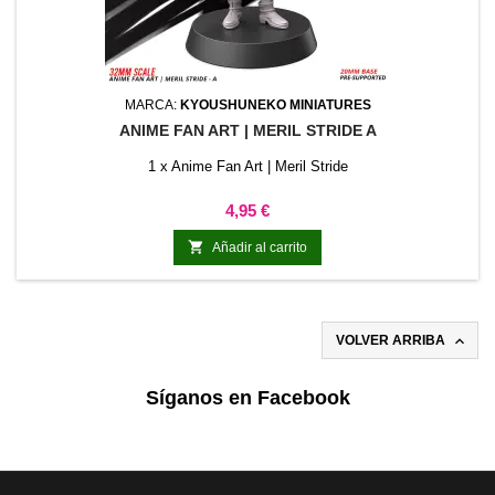
MARCA:
KYOUSHUNEKO MINIATURES
ANIME FAN ART | MERIL STRIDE A
1 x Anime Fan Art | Meril Stride
Precio
4,95 €

Añadir al carrito

VOLVER ARRIBA
Síganos en Facebook