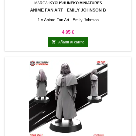
MARCA:
KYOUSHUNEKO MINIATURES
ANIME FAN ART | EMILY JOHNSON B
1 x Anime Fan Art | Emily Johnson
Precio
4,95 €

Añadir al carrito