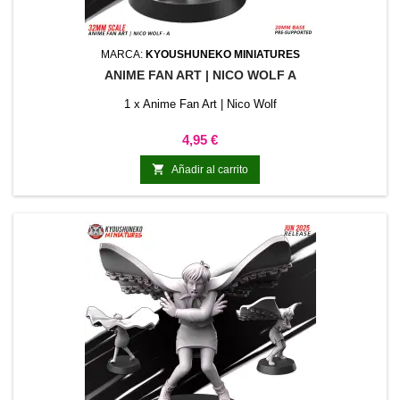
MARCA:
KYOUSHUNEKO MINIATURES
ANIME FAN ART | NICO WOLF A
1 x Anime Fan Art | Nico Wolf
Precio
4,95 €

Añadir al carrito