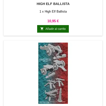
HIGH ELF BALLISTA
1 x High Elf Ballista
Precio
10,95 €

Añadir al carrito