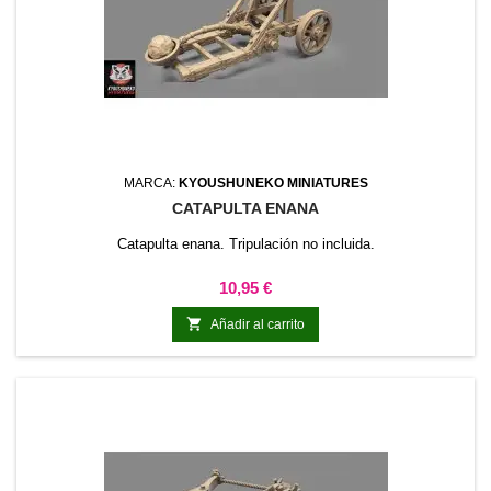
MARCA:
KYOUSHUNEKO MINIATURES
CATAPULTA ENANA
Catapulta enana. Tripulación no incluida.
Precio
10,95 €

Añadir al carrito