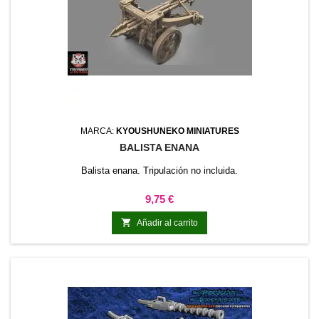
MARCA:
KYOUSHUNEKO MINIATURES
BALISTA ENANA
Balista enana. Tripulación no incluida.
Precio
9,75 €

Añadir al carrito