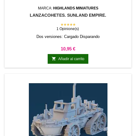
MARCA:
HIGHLANDS MINIATURES
LANZACOHETES. SUNLAND EMPIRE.
★★★★★
1 Opinione(s)
Dos versiones: Cargado Disparando
Precio
10,95 €

Añadir al carrito