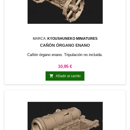
MARCA:
KYOUSHUNEKO MINIATURES
CAÑÓN ÓRGANO ENANO
Cañón órgano enano. Tripulación no incluida.
Precio
10,95 €

Añadir al carrito