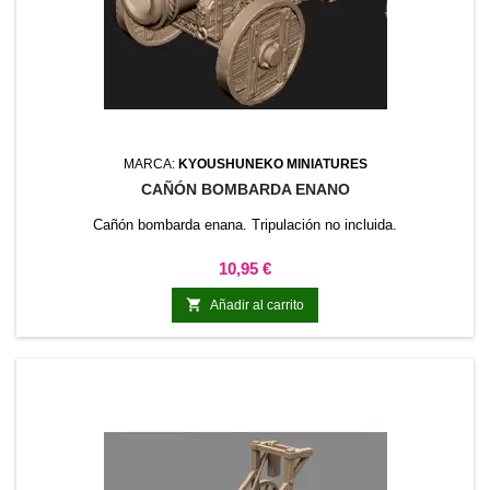
MARCA:
KYOUSHUNEKO MINIATURES
CAÑÓN BOMBARDA ENANO
Cañón bombarda enana. Tripulación no incluida.
Precio
10,95 €

Añadir al carrito