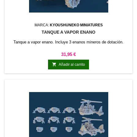
MARCA:
KYOUSHUNEKO MINIATURES
TANQUE A VAPOR ENANO
Tanque a vapor enano. Incluye 3 enanos mineros de dotación.
Precio
31,95 €

Añadir al carrito