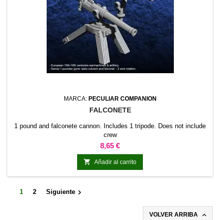
MARCA:
PECULIAR COMPANION
FALCONETE
1 pound and falconete cannon. Includes 1 tripode. Does not include
crew
Precio
8,65 €

Añadir al carrito

1
2
Siguiente

VOLVER ARRIBA