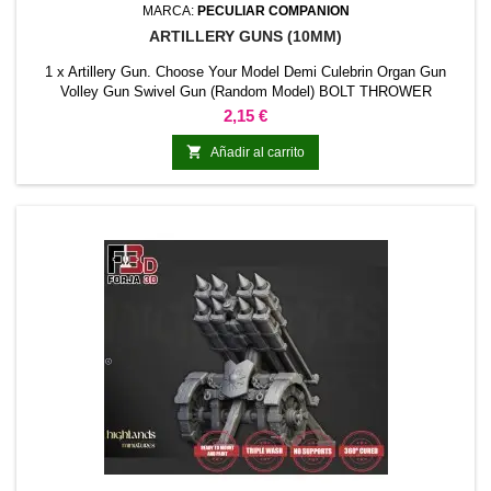
MARCA:
PECULIAR COMPANION
ARTILLERY GUNS (10MM)
1 x Artillery Gun. Choose Your Model Demi Culebrin Organ Gun
Volley Gun Swivel Gun (Random Model) BOLT THROWER
Precio
2,15 €

Añadir al carrito