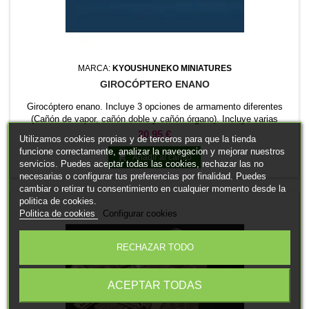
MARCA:
KYOUSHUNEKO MINIATURES
GIROCÓPTERO ENANO
Girocóptero enano. Incluye 3 opciones de armamento diferentes
(Cañón de vapor, cañón doble y cañón órgano). Incluye varias
cabezas de piloto y al copiloto. Escoge tu variante: Volando
Precio
20,95 €
Utilizamos cookies propias y de terceros para que la tienda
Aterrizado Sin brazos
funcione correctamente, analizar la navegacion y mejorar nuestros

Añadir al carrito
servicios. Puedes aceptar todas las cookies, rechazar las no
necesarias o configurar tus preferencias por finalidad. Puedes
cambiar o retirar tu consentimiento en cualquier momento desde la
politica de cookies.
Politica de cookies
Configurar cookies
RECHAZAR TODO
ACEPTAR TODAS