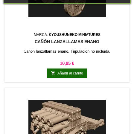
MARCA:
KYOUSHUNEKO MINIATURES
CAÑÓN LANZALLAMAS ENANO
Cañón lanzallamas enano. Tripulación no incluida.
Precio
10,95 €

Añadir al carrito