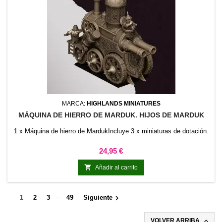
MARCA:
HIGHLANDS MINIATURES
MÁQUINA DE HIERRO DE MARDUK. HIJOS DE MARDUK
1 x Máquina de hierro de MardukIncluye 3 x miniaturas de dotación.
Precio
24,95 €

Añadir al carrito
…

1
2
3
49
Siguiente

VOLVER ARRIBA