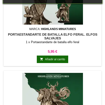
MARCA:
HIGHLANDS MINIATURES
PORTAESTANDARTE DE BATALLA ELFO FERAL. ELFOS
SALVAJES
1 x Portaestandarte de batalla elfo feral
Precio
5,95 €

Añadir al carrito