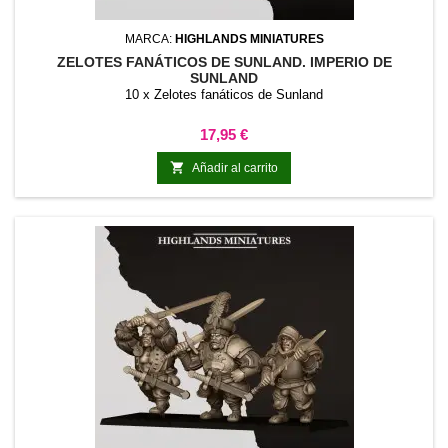
MARCA:
HIGHLANDS MINIATURES
ZELOTES FANÁTICOS DE SUNLAND. IMPERIO DE
SUNLAND
10 x Zelotes fanáticos de Sunland
Precio
17,95 €

Añadir al carrito