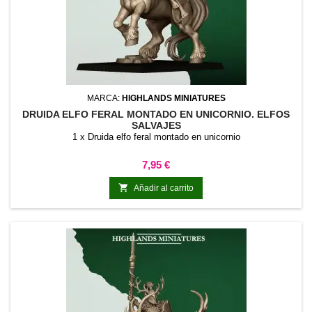
MARCA:
HIGHLANDS MINIATURES
DRUIDA ELFO FERAL MONTADO EN UNICORNIO. ELFOS
SALVAJES
1 x Druida elfo feral montado en unicornio
Precio
7,95 €

Añadir al carrito