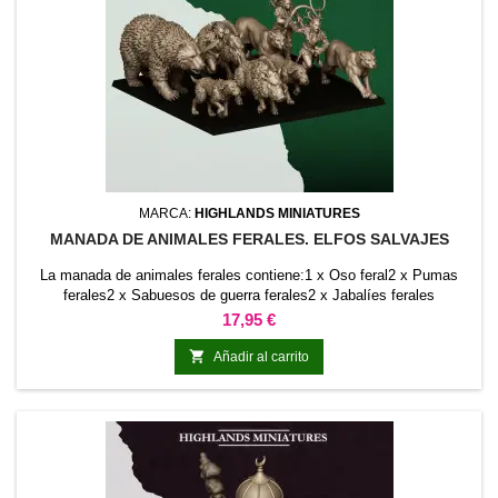
MARCA:
HIGHLANDS MINIATURES
MANADA DE ANIMALES FERALES. ELFOS SALVAJES
La manada de animales ferales contiene:1 x Oso feral2 x Pumas
ferales2 x Sabuesos de guerra ferales2 x Jabalíes ferales
Precio
17,95 €

Añadir al carrito