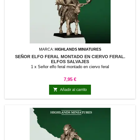
MARCA:
HIGHLANDS MINIATURES
SEÑOR ELFO FERAL MONTADO EN CIERVO FERAL.
ELFOS SALVAJES
1 x Señor elfo feral montado en ciervo feral
Precio
7,95 €

Añadir al carrito