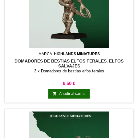
MARCA:
HIGHLANDS MINIATURES
DOMADORES DE BESTIAS ELFOS FERALES. ELFOS
SALVAJES
3 x Domadores de bestias elfos ferales
Precio
6,50 €

Añadir al carrito