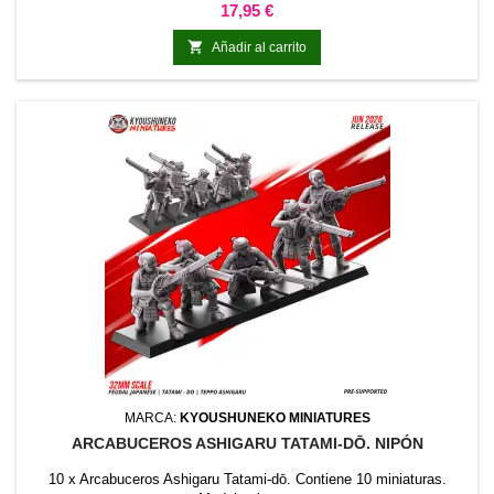
Precio
17,95 €

Añadir al carrito
MARCA:
KYOUSHUNEKO MINIATURES
ARCABUCEROS ASHIGARU TATAMI-DŌ. NIPÓN
10 x Arcabuceros Ashigaru Tatami-dō. Contiene 10 miniaturas.