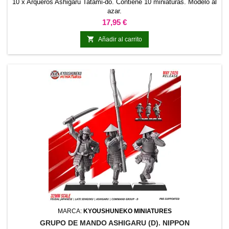
10 x Arqueros Ashigaru Tatami-dō. Contiene 10 miniaturas. Modelo al
azar.
Precio
17,95 €

Añadir al carrito
MARCA:
KYOUSHUNEKO MINIATURES
GRUPO DE MANDO ASHIGARU (D). NIPPON