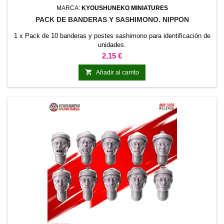
MARCA:
KYOUSHUNEKO MINIATURES
PACK DE BANDERAS Y SASHIMONO. NIPPON
1 x Pack de 10 banderas y postes sashimono para identificación de
unidades.
Precio
2,15 €

Añadir al carrito