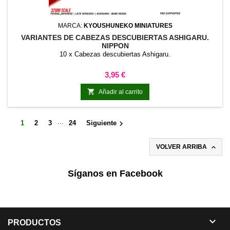
MARCA:
KYOUSHUNEKO MINIATURES
VARIANTES DE CABEZAS DESCUBIERTAS ASHIGARU.
NIPPON
10 x Cabezas descubiertas Ashigaru.
Precio
3,95 €

Añadir al carrito
…

1
2
3
24
Siguiente

VOLVER ARRIBA
Síganos en Facebook

PRODUCTOS