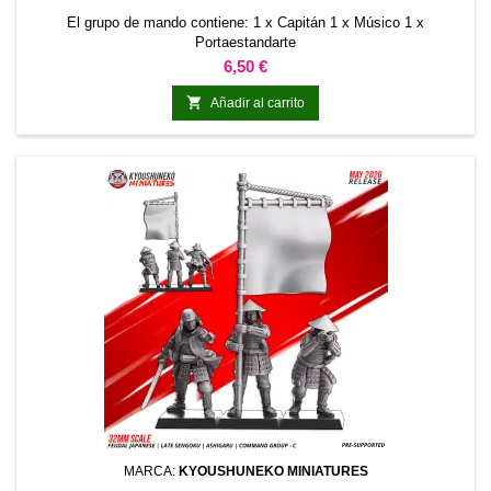
El grupo de mando contiene: 1 x Capitán 1 x Músico 1 x
Portaestandarte
Precio
6,50 €

Añadir al carrito
MARCA:
KYOUSHUNEKO MINIATURES