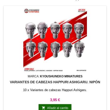
MARCA:
KYOUSHUNEKO MINIATURES
VARIANTES DE CABEZAS HAPPURI ASHIGARU. NIPÓN
10 x Variantes de cabezas Happuri Ashigaru.
Precio
3,95 €

Añadir al carrito