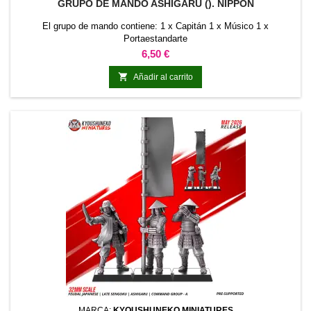
GRUPO DE MANDO ASHIGARU (). NIPPON
El grupo de mando contiene: 1 x Capitán 1 x Músico 1 x
Portaestandarte
Precio
6,50 €

Añadir al carrito
MARCA:
KYOUSHUNEKO MINIATURES