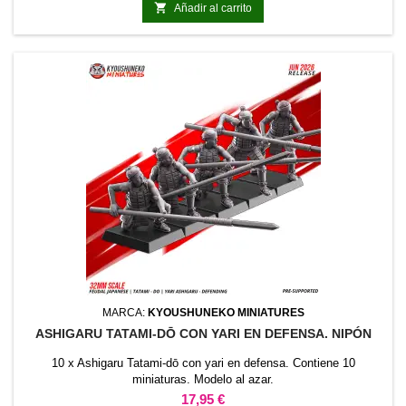

Añadir al carrito
MARCA:
KYOUSHUNEKO MINIATURES
ASHIGARU TATAMI-DŌ CON YARI EN DEFENSA. NIPÓN
10 x Ashigaru Tatami-dō con yari en defensa. Contiene 10
miniaturas. Modelo al azar.
Precio
17,95 €