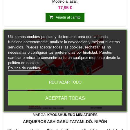
Modelo al azar.
Precio
17,95 €

Añadir al carrito
Utilizamos cookies propias y de terceros para que la tienda
funcione correctamente, analizar la navegacion y mejorar nuestros
servicios. Puedes aceptar todas las cookies, rechazar las no
necesarias o configurar tus preferencias por finalidad. Puedes
cambiar o retirar tu consentimiento en cualquier momento desde la
politica de cookies.
Politica de cookies
Configurar cookies
RECHAZAR TODO
ACEPTAR TODAS
MARCA:
KYOUSHUNEKO MINIATURES
ARQUEROS ASHIGARU TATAMI-DŌ. NIPÓN