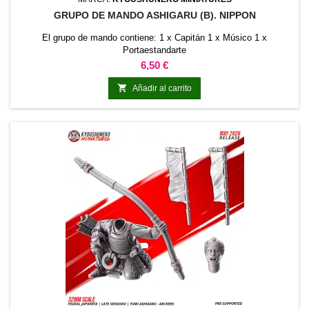
GRUPO DE MANDO ASHIGARU (B). NIPPON
El grupo de mando contiene: 1 x Capitán 1 x Músico 1 x
Portaestandarte
Precio
6,50 €

Añadir al carrito