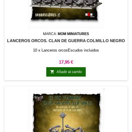
MARCA:
MOM MINIATURES
LANCEROS ORCOS. CLAN DE GUERRA COLMILLO NEGRO
10 x Lanceros orcosEscudos incluidos
Precio
17,95 €

Añadir al carrito