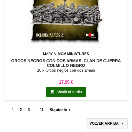
MARCA:
MOM MINIATURES
ORCOS NEGROS CON DOS ARMAS. CLAN DE GUERRA
COLMILLO NEGRO
10 x Orcos negros con dos armas
Precio
17,95 €

Añadir al carrito
…

1
2
3
41
Siguiente

VOLVER ARRIBA