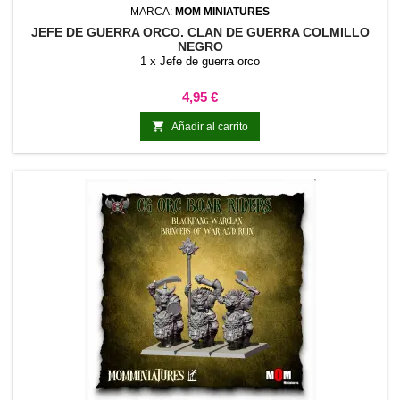
MARCA:
MOM MINIATURES
JEFE DE GUERRA ORCO. CLAN DE GUERRA COLMILLO
NEGRO
1 x Jefe de guerra orco
Precio
4,95 €

Añadir al carrito