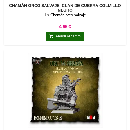
CHAMÁN ORCO SALVAJE. CLAN DE GUERRA COLMILLO
NEGRO
1 x Chamán orco salvaje
Precio
4,95 €

Añadir al carrito