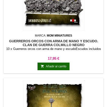
MARCA:
MOM MINIATURES
GUERREROS ORCOS CON ARMA DE MANO Y ESCUDO.
CLAN DE GUERRA COLMILLO NEGRO
10 x Guerreros orcos con arma de mano y escudoEscudos incluidos
Precio
17,95 €

Añadir al carrito