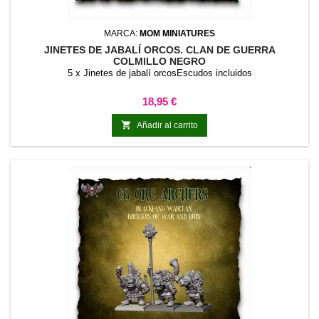
MARCA:
MOM MINIATURES
JINETES DE JABALÍ ORCOS. CLAN DE GUERRA
COLMILLO NEGRO
5 x Jinetes de jabalí orcosEscudos incluidos
Precio
18,95 €

Añadir al carrito