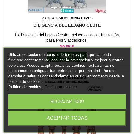
MARCA:
ESKICE MINIATURES
DILIGENCIA DEL LEJANO OESTE
1 x Diligencia del Lejano Oeste. Incluye caballos, tripulación,
pasajeros y accesorios.
Precio
19,95 €
Utilizamos cookies propias y de terceros para que la tienda

Añadir al carrito
funcione correctamente, analizar la navegacion y mejorar nuestros
servicios. Puedes aceptar todas las cookies, rechazar las no
necesarias o configurar tus preferencias por finalidad. Puedes
cambiar o retirar tu consentimiento en cualquier momento desde la
politica de cookies.
Politica de cookies
Configurar cookies
RECHAZAR TODO
ACEPTAR TODAS