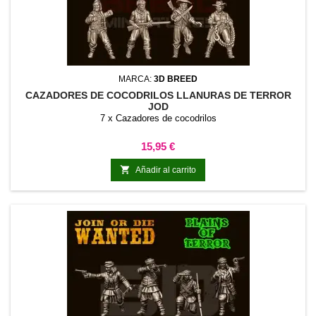
MARCA:
3D BREED
CAZADORES DE COCODRILOS LLANURAS DE TERROR
JOD
7 x Cazadores de cocodrilos
Precio
15,95 €

Añadir al carrito