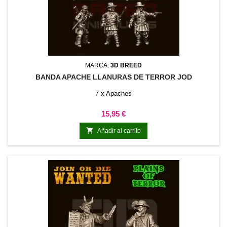
MARCA:
3D BREED
BANDA APACHE LLANURAS DE TERROR JOD
7 x Apaches
Precio
15,95 €

Añadir al carrito