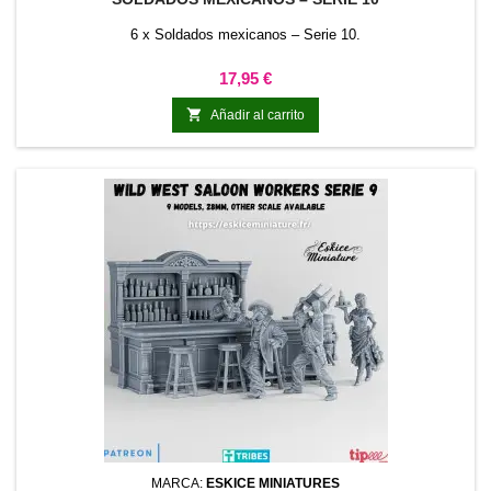
6 x Soldados mexicanos – Serie 10.
Precio
17,95 €

Añadir al carrito
MARCA:
ESKICE MINIATURES