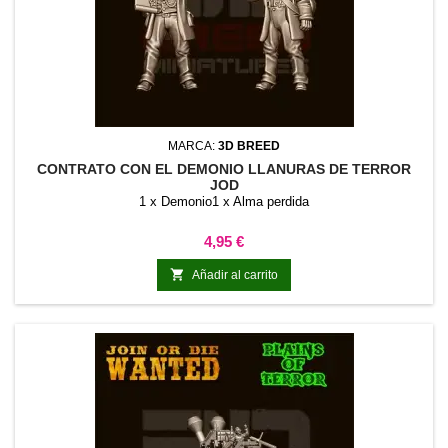
MARCA:
3D BREED
CONTRATO CON EL DEMONIO LLANURAS DE TERROR
JOD
1 x Demonio1 x Alma perdida
Precio
4,95 €

Añadir al carrito