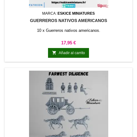
MARCA:
ESKICE MINIATURES
GUERREROS NATIVOS AMERICANOS
10 x Guerreros nativos americanos.
Precio
17,95 €

Añadir al carrito