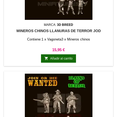
MARCA:
3D BREED
MINEROS CHINOS LLANURAS DE TERROR JOD
Contiene:1 x Vagoneta3 x Mineros chinos
Precio
15,95 €

Añadir al carrito