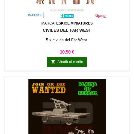
MARCA:
ESKICE MINIATURES
CIVILES DEL FAR WEST
5 x civiles del Far West.
Precio
10,50 €

Añadir al carrito