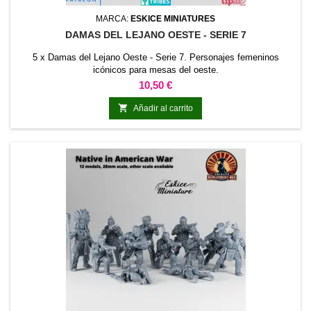
MARCA:
ESKICE MINIATURES
DAMAS DEL LEJANO OESTE - SERIE 7
5 x Damas del Lejano Oeste - Serie 7. Personajes femeninos
icónicos para mesas del oeste.
Precio
10,50 €

Añadir al carrito