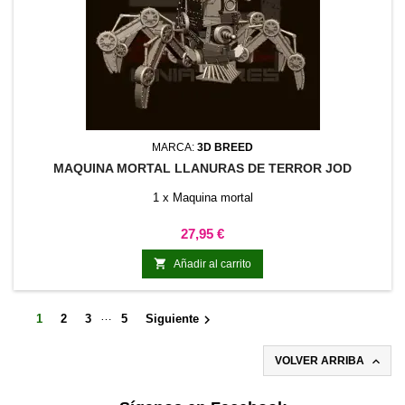
MARCA:
3D BREED
MAQUINA MORTAL LLANURAS DE TERROR JOD
1 x Maquina mortal
Precio
27,95 €

Añadir al carrito
…

1
2
3
5
Siguiente

VOLVER ARRIBA