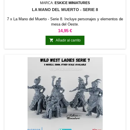
MARCA:
ESKICE MINIATURES
LA MANO DEL MUERTO - SERIE 8
7 x La Mano del Muerto - Serie 8. Incluye personajes y elementos de
mesa del Oeste.
Precio
14,95 €

Añadir al carrito