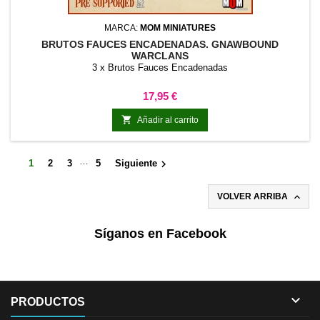
MARCA:
MOM MINIATURES
BRUTOS FAUCES ENCADENADAS. GNAWBOUND
WARCLANS
3 x Brutos Fauces Encadenadas
Precio
17,95 €

Añadir al carrito
…

1
2
3
5
Siguiente

VOLVER ARRIBA
Síganos en Facebook

PRODUCTOS