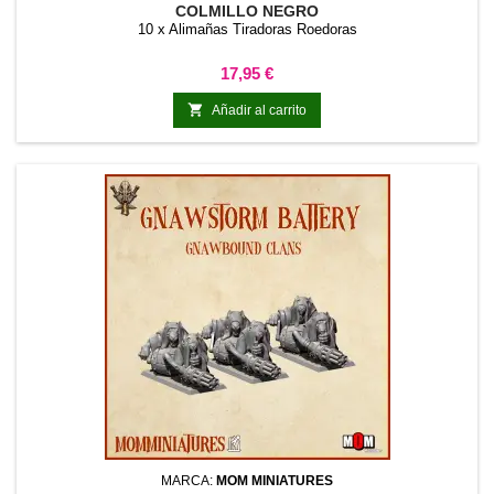
COLMILLO NEGRO
10 x Alimañas Tiradoras Roedoras
Precio
17,95 €

Añadir al carrito
MARCA:
MOM MINIATURES