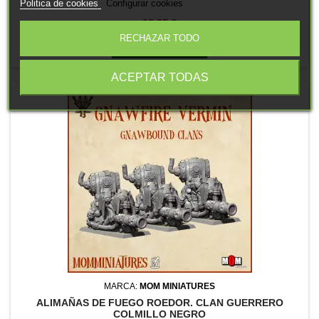
Politica de cookies
Configurar cookies
Precio
18,95 €
RECHAZAR TODO

Añadir al carrito
ACEPTAR TODAS
MARCA:
MOM MINIATURES
ALIMAÑAS DE FUEGO ROEDOR. CLAN GUERRERO
COLMILLO NEGRO