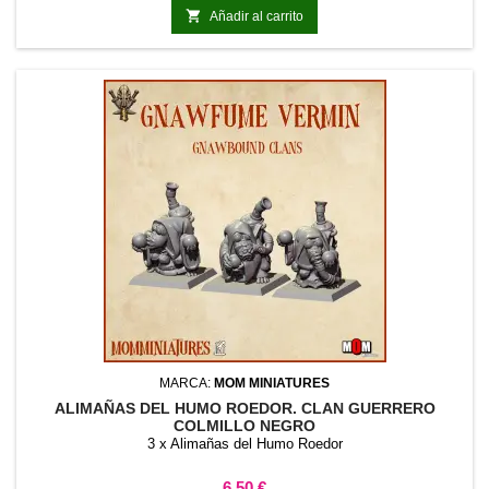

Añadir al carrito
MARCA:
MOM MINIATURES
ALIMAÑAS DEL HUMO ROEDOR. CLAN GUERRERO
COLMILLO NEGRO
3 x Alimañas del Humo Roedor
Precio
6,50 €