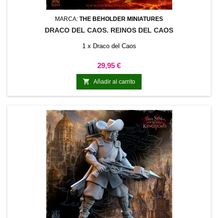
MARCA:
THE BEHOLDER MINIATURES
DRACO DEL CAOS. REINOS DEL CAOS
1 x Draco del Caos
Precio
29,95 €

Añadir al carrito