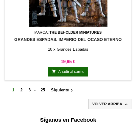
MARCA:
THE BEHOLDER MINIATURES
GRANDES ESPADAS. IMPERIO DEL OCASO ETERNO
10 x Grandes Espadas
Precio
19,95 €

Añadir al carrito
…

1
2
3
25
Siguiente

VOLVER ARRIBA
Síganos en Facebook