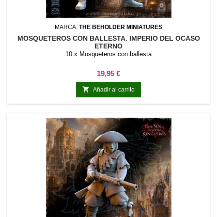
MARCA:
THE BEHOLDER MINIATURES
MOSQUETEROS CON BALLESTA. IMPERIO DEL OCASO
ETERNO
10 x Mosqueteros con ballesta
Precio
19,95 €

Añadir al carrito