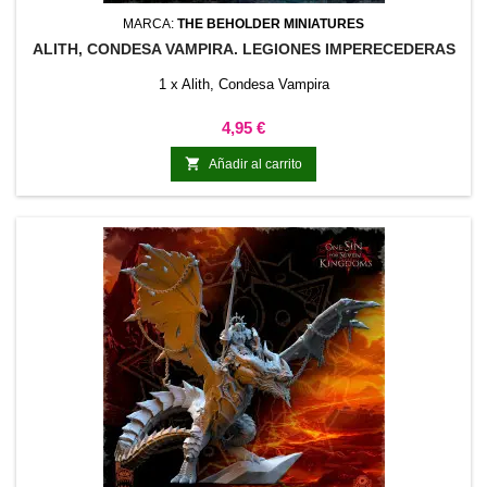
MARCA:
THE BEHOLDER MINIATURES
ALITH, CONDESA VAMPIRA. LEGIONES IMPERECEDERAS
1 x Alith, Condesa Vampira
Precio
4,95 €

Añadir al carrito