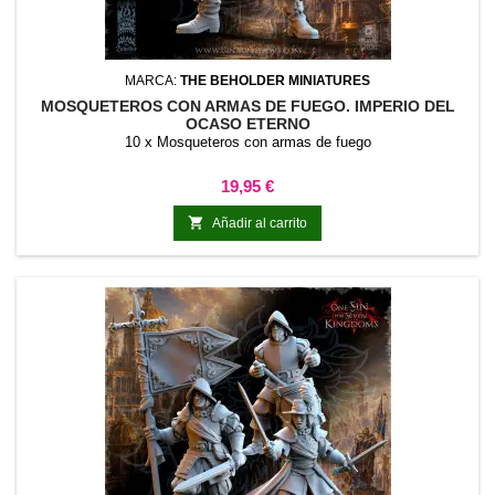
MARCA:
THE BEHOLDER MINIATURES
MOSQUETEROS CON ARMAS DE FUEGO. IMPERIO DEL
OCASO ETERNO
10 x Mosqueteros con armas de fuego
Precio
19,95 €

Añadir al carrito