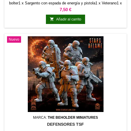
bolter1 x Sargento con espada de energía y pistola1 x Veterano1 x
Operador de radio1 x Médico1 x Portaestandarte
Precio
7,50 €

Añadir al carrito
Nuevo
MARCA:
THE BEHOLDER MINIATURES
DEFENSORES TSF