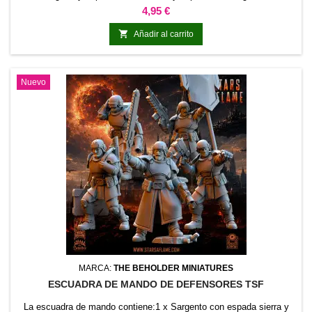
Precio
4,95 €

Añadir al carrito
Nuevo
MARCA:
THE BEHOLDER MINIATURES
ESCUADRA DE MANDO DE DEFENSORES TSF
La escuadra de mando contiene:1 x Sargento con espada sierra y