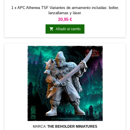
1 x APC Athenea TSF Variantes de armamento incluidas: bolter,
lanzallamas y láser.
Precio
20,95 €

Añadir al carrito
MARCA:
THE BEHOLDER MINIATURES