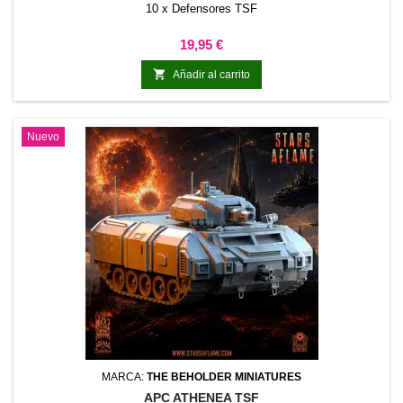
10 x Defensores TSF
Precio
19,95 €

Añadir al carrito
Nuevo
MARCA:
THE BEHOLDER MINIATURES
APC ATHENEA TSF