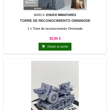
MARCA:
ESKICE MINIATURES
TORRE DE RECONOCIMIENTO OMNINODE
1 x Torre de reconocimiento Omninode
Precio
39,95 €

Añadir al carrito