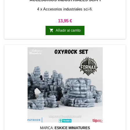
4 x Accesorios industriales sci-fi.
Precio
13,95 €

Añadir al carrito
MARCA:
ESKICE MINIATURES