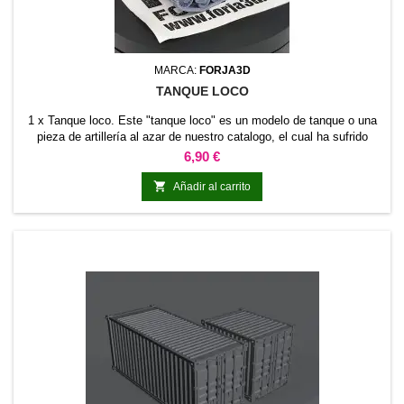
MARCA:
FORJA3D
TANQUE LOCO
1 x Tanque loco. Este "tanque loco" es un modelo de tanque o una
pieza de artillería al azar de nuestro catalogo, el cual ha sufrido
desperfectos durante la impresión, ocasionando una impresión
Precio
6,90 €
fallida. Estos defectos pueden ser una deformación en una rueda,
unos bajos estropeados, o una raja que vaya de lado a lado del

Añadir al carrito
vehículo. También pueden ser solo...