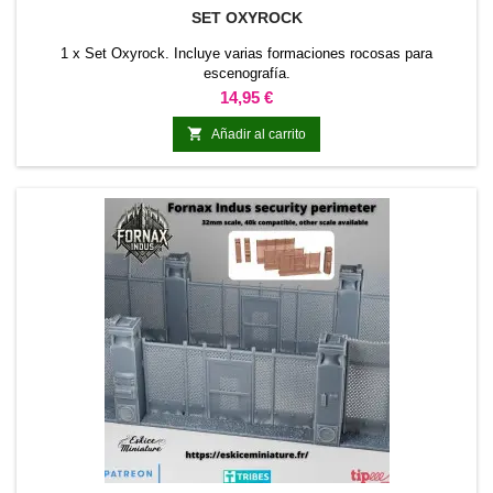
SET OXYROCK
1 x Set Oxyrock. Incluye varias formaciones rocosas para
escenografía.
Precio
14,95 €

Añadir al carrito