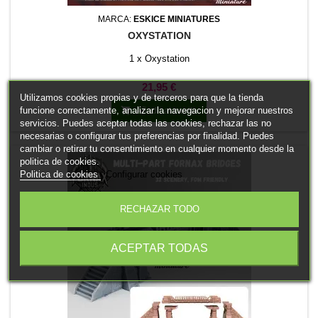
MARCA:
ESKICE MINIATURES
OXYSTATION
1 x Oxystation
Precio
21,95 €
Utilizamos cookies propias y de terceros para que la tienda
funcione correctamente, analizar la navegacion y mejorar nuestros

Añadir al carrito
servicios. Puedes aceptar todas las cookies, rechazar las no
necesarias o configurar tus preferencias por finalidad. Puedes
cambiar o retirar tu consentimiento en cualquier momento desde la
politica de cookies.
Politica de cookies
Configurar cookies
RECHAZAR TODO
ACEPTAR TODAS