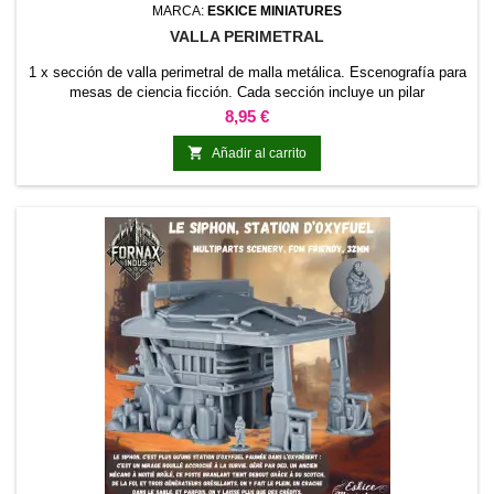
MARCA:
ESKICE MINIATURES
VALLA PERIMETRAL
1 x sección de valla perimetral de malla metálica. Escenografía para
mesas de ciencia ficción. Cada sección incluye un pilar
Precio
8,95 €

Añadir al carrito