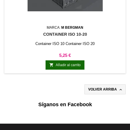
MARCA:
M BERGMAN
CONTAINER ISO 10-20
Container ISO 10 Container ISO 20
Precio
5,25 €

Añadir al carrito

VOLVER ARRIBA
Síganos en Facebook