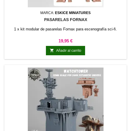
MARCA:
ESKICE MINIATURES
PASARELAS FORNAX
1 x kit modular de pasarelas Fornax para escenografía sci-fi.
Precio
19,95 €

Añadir al carrito