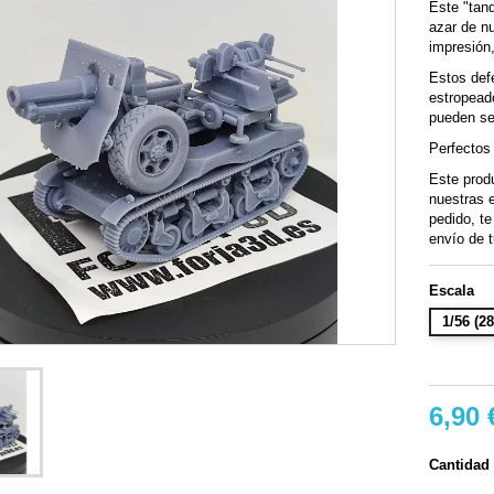
Este "tanq
azar de nu
impresión,
Estos def
estropead
pueden ser
Perfectos
Este prod
nuestras e
pedido, t
envío de t
Escala
1/56 (
6,90 
Cantidad