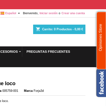

Español
Bienvenido,
Iniciar sesión
o
Crear una cuenta
Opiniones Store
shopping_cart
Carrito:
0
Productos - 0,00 €
CCESORIOS
PREGUNTAS FRECUENTES
e loco
a
005759-001
Marca
Forja3d
e loco.