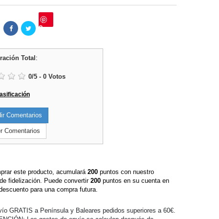
Save
ración Total
:
0
/
5
-
0
Votos
lasificación
r Comentarios
r Comentarios
prar este producto, acumulará
200
puntos con nuestro
de fidelización. Puede convertir
200
puntos en su cuenta en
descuento para una compra futura.
ío GRATIS a Península y Baleares pedidos superiores a 60€.