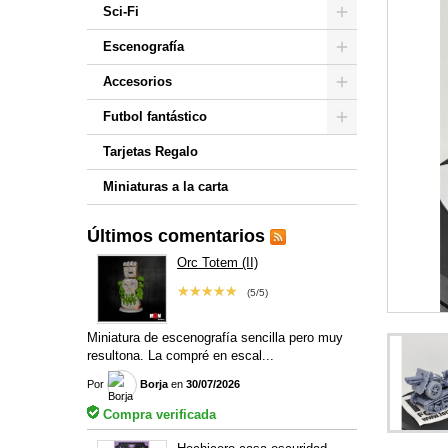
Sci-Fi
Escenografía
Accesorios
Futbol fantástico
Tarjetas Regalo
Miniaturas a la carta
Últimos comentarios
Orc Totem (II)
★★★★★
(5/5)
Miniatura de escenografía sencilla pero muy
resultona. La compré en escal...
Por
Borja
en
30/07/2026
Compra verificada