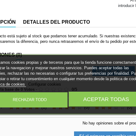
AT
introducir
IPCIÓN
DETALLES DEL PRODUCTO
cto está sujeto al stock que podamos tener acumulado. Si nuestras existenci
saremos la diferencia, pero nunca retrasaremos el envío de tu pedido por este
IONES
(0)
izamos cookies propias y de terceros para que la tienda funcione correctament
izar la navegacion y mejorar nuestros servicios. Puedes aceptar todas las
Escribe una opinión
ies, rechazar las no necesarias o configurar tus preferencias por finalidad. P
iar o retirar tu consentimiento en cualquier momento desde la politica de coo
tica de cookies
Configurar cookies
 la base de
0
Votos
-
0
/
5
ACEPTAR TODAS
RECHAZAR TODO
r:
(0)
(0)
(0)
No hay opiniones sobre el pro