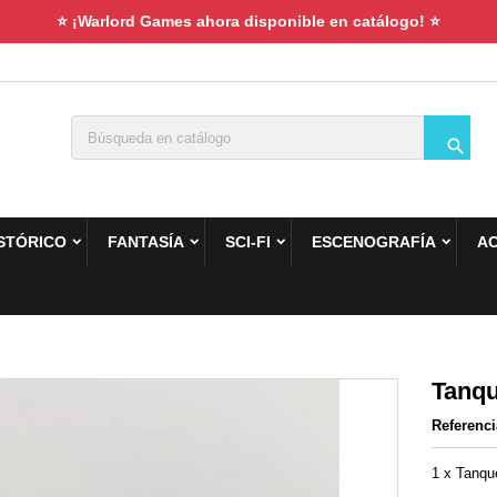
⭐ ¡Warlord Games ahora disponible en catálogo! ⭐

STÓRICO
FANTASÍA
SCI-FI
ESCENOGRAFÍA
A
Tanqu
Referenci
1 x Tanqu