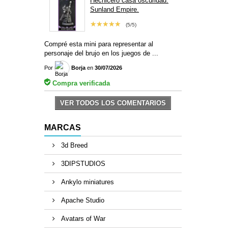
Hechicero casa oscuridad.
Sunland Empire.
★★★★★
(5/5)
Compré esta mini para representar al
personaje del brujo en los juegos de ...
Por
Borja
en
30/07/2026
Compra verificada
VER TODOS LOS COMENTARIOS
MARCAS
3d Breed
3DIPSTUDIOS
Ankylo miniatures
Apache Studio
Avatars of War