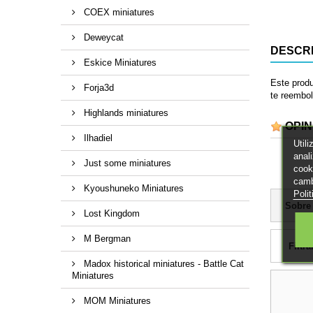
COEX miniatures
Deweycat
DESCR
Eskice Miniatures
Este produ
Forja3d
te reembol
Highlands miniatures
OPIN
Ilhadiel
Util
anal
Just some miniatures
cook
camb
Kyoushuneko Miniatures
Poli
Sobre
Lost Kingdom
M Bergman
Filtra
Madox historical miniatures - Battle Cat
Miniatures
MOM Miniatures