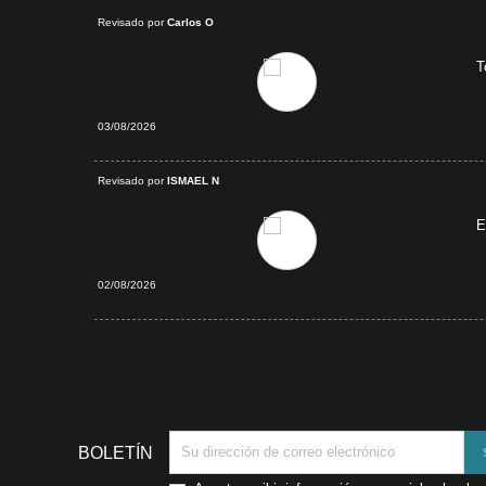
Revisado por
Carlos O
T
03/08/2026
verificada
Revisado por
ISMAEL N
E
02/08/2026
BOLETÍN