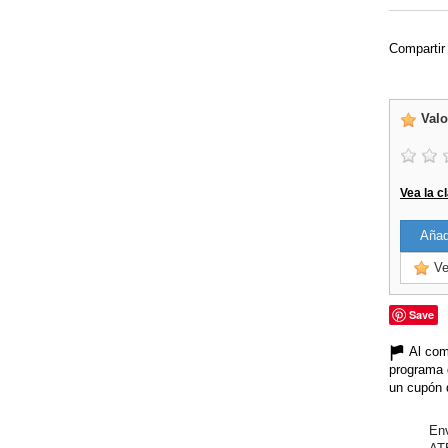
Compartir
Valo
Vea la c
Añadi
Ve
Save
Al com
programa 
un cupón 
Env