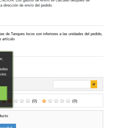
ENCIÓN: Los gastos de envío se calculan después de
 la dirección de envío del pedido.
as de Tanques locos son inferiores a las unidades del pedido,
 artículo
e,
uedes
kies.
(0)
(0)
ducto