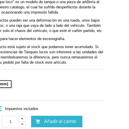
ue loco" es un modelo de tanque o una pieza de artillería al
estro catalogo, el cual ha sufrido desperfectos durante la
 ocasionando una impresión fallida.
ectos pueden ser una deformación en una rueda, unos bajos
os, o una raja que vaya de lado a lado del vehículo. También
 solo el chasis del vehículo, o que esté el cañón partido, etc.
 para hacer elementos de escenografía.
ucto está sujeto al stock que podamos tener acumulado. Si
xistencias de Tanques locos son inferiores a las unidades del
e reembolsaremos la diferencia, pero nunca retrasaremos el
u pedido por falta de stock este artículo.
28mm)
€
Impuestos incluidos

Añadir al carrito