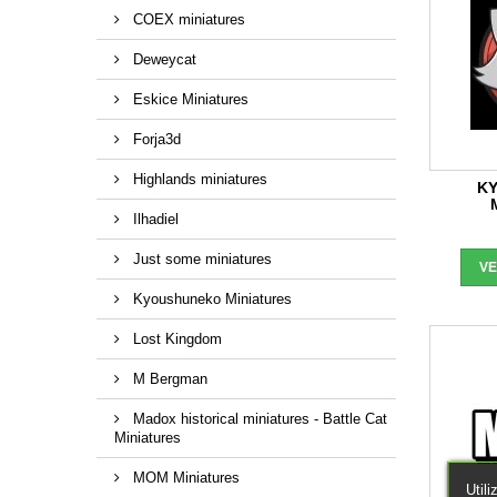
COEX miniatures
Deweycat
Eskice Miniatures
Forja3d
Highlands miniatures
K
Ilhadiel
Just some miniatures
V
Kyoushuneko Miniatures
Lost Kingdom
M Bergman
Madox historical miniatures - Battle Cat
Miniatures
MOM Miniatures
Util