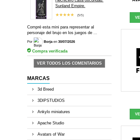
Hechicero casa oscuridad.
Sunland Empire.
★★★★★
(5/5)
V
Compré esta mini para representar al
personaje del brujo en los juegos de ...
Por
Borja
en
30/07/2026
Compra verificada
VER TODOS LOS COMENTARIOS
MARCAS
3d Breed
3DIPSTUDIOS
Ankylo miniatures
V
Apache Studio
Avatars of War