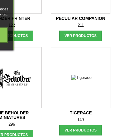
uedes
kies.
NZER PRINTER
PECULIAR COMPANION
122
211
ER PRODUCTOS
VER PRODUCTOS
HE BEHOLDER
TIGERACE
MINIATURES
149
296
VER PRODUCTOS
ER PRODUCTOS