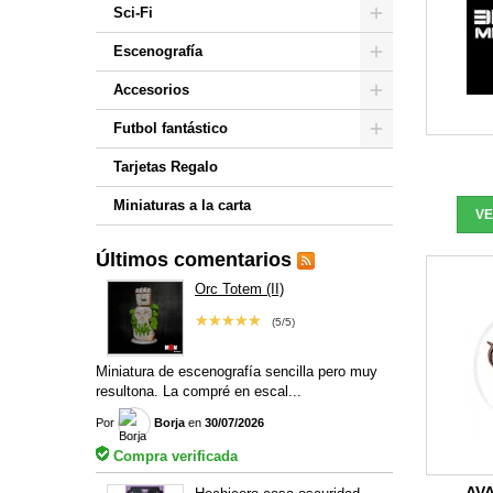
Sci-Fi
Escenografía
Accesorios
Futbol fantástico
Tarjetas Regalo
Miniaturas a la carta
V
Últimos comentarios
Orc Totem (II)
★★★★★
(5/5)
Miniatura de escenografía sencilla pero muy
resultona. La compré en escal...
Por
Borja
en
30/07/2026
Compra verificada
AV