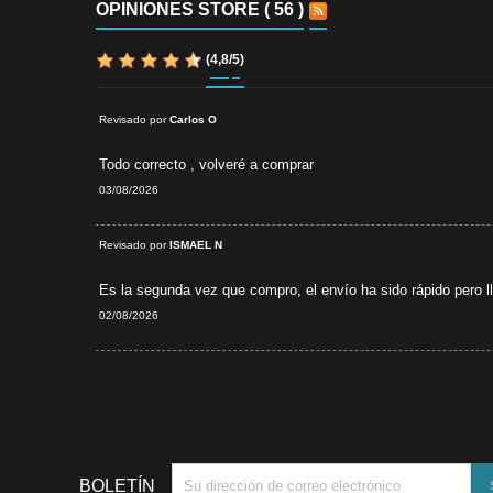
OPINIONES STORE ( 56 )
(
4,8
/
5
)
Revisado por
Carlos O
Todo correcto , volveré a comprar
03/08/2026
verificada
Revisado por
ISMAEL N
Es la segunda vez que compro, el envío ha sido rápido pero lle
02/08/2026
BOLETÍN