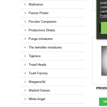
anal
Multiverse
cook
camb
Panzer Printer
MO
Poli
Peculiar Companion
V
Productions Diratia
Punga miniatures
The beholder miniatures
Tigerace
Tread Heads
Txarli Factory
Wargame3d
PRODU
Warlord Games
White Angel
V