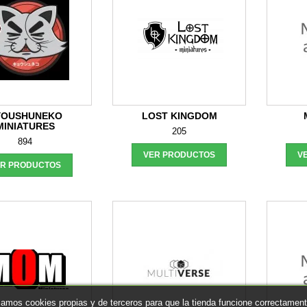
YOUSHUNEKO
LOST KINGDOM
MINIATURES
205
894
VER PRODUCTOS
V
ER PRODUCTOS
izamos cookies propias y de terceros para que la tienda funcione correctament