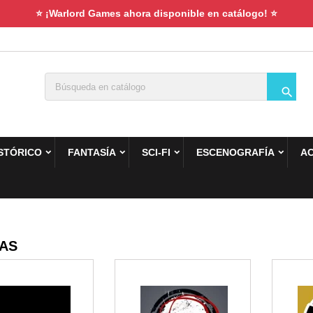
⭐ ¡Warlord Games ahora disponible en catálogo! ⭐

STÓRICO
FANTASÍA
SCI-FI
ESCENOGRAFÍA
A
AS