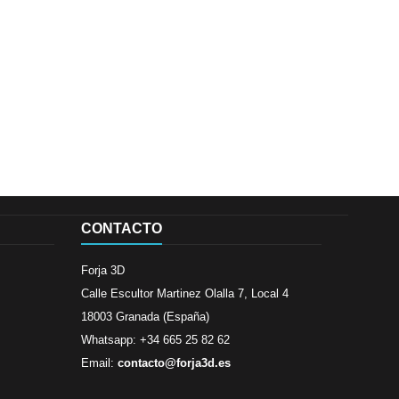
CONTACTO
Forja 3D
Calle Escultor Martinez Olalla 7, Local 4
18003 Granada (España)
Whatsapp: +34 665 25 82 62
Email:
contacto@forja3d.es