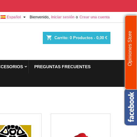

Español
Bienvenido,
Iniciar sesión
o
Crear una cuenta
Opiniones Store
shopping_cart
Carrito:
0
Productos - 0,00 €
CCESORIOS
PREGUNTAS FRECUENTES