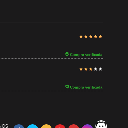
Revisado por
Buena tiend
31/07/2026
Compra verificada
Compra verificada
NOS