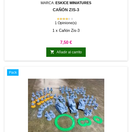
MARCA:
ESKICE MINIATURES
CAÑÓN ZIS-3
★★★★★
1 Opinione(s)
1 x Cañón Zis-3
Precio
7,50 €

Añadir al carrito
Pack