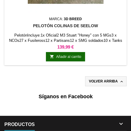
MARCA:
3D BREED
PELOTÓN COLINAS DE SEELOW
PelotónIncluye:1x Oficial2 M3 Stuart "Honey" con 5 MGs3 x
NCOs27 x Fusileross12 x Partisans12 x SMG soldados10 x Tanks
jinetes2 x Automatic M1939 (61-K) de 37mm6 x Sirvientes for
Precio
139,99 €
artillery guns1 x Zis- 5 camión2 x Equipo de mortero medio1 x
Round templates (1", 2", 3", 4" and dual 1")35% discount on this

Añadir al carrito
pack compared to buying everything separately and...

VOLVER ARRIBA
Síganos en Facebook

PRODUCTOS