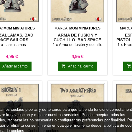
A:
MOM MINIATURES
MARCA:
MOM MINIATURES
MARC
ZALLAMAS. BAD
ARMA DE FUSIÓN Y
ES
PACE SAILORS
CUCHILLO. BAD SPACE
PISTOL
SAILORS
SP
 x Lanzallamas
1 x Arma de fusión y cuchillo
1 x Espa
Precio
Precio
4,95 €
4,95 €



Añadir al carrito
Añadir al carrito
izamos cookies propias y de terceros para que la tienda funcione correctament
izar la navegacion y mejorar nuestros servicios. Puedes aceptar todas las
ies, rechazar las no necesarias o configurar tus preferencias por finalidad. P
iar o retirar tu consentimiento en cualquier momento desde la politica de coo
tica de cookies
Configurar cookies