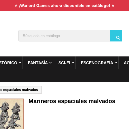
⭐ ¡Warlord Games ahora disponible en catálogo! ⭐

STÓRICO
FANTASÍA
SCI-FI
ESCENOGRAFÍA
A
os espaciales malvados
Marineros espaciales malvados