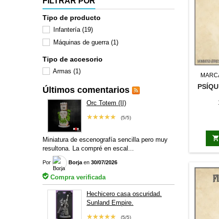
FILTRAR POR
Tipo de producto
Infantería
(19)
Máquinas de guerra
(1)
Tipo de accesorio
Armas
(1)
MARC
PSÍQU
Últimos comentarios
Orc Totem (II)
★★★★★
(5/5)
Miniatura de escenografía sencilla pero muy
resultona. La compré en escal...
Por
Borja
en
30/07/2026
Compra verificada
Hechicero casa oscuridad.
Sunland Empire.
★★★★★
(5/5)