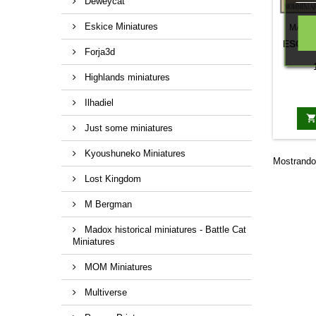
Deweycat
Eskice Miniatures
MARC
ESCOP
Forja3d
Highlands miniatures
Ilhadiel
Just some miniatures
Kyoushuneko Miniatures
Mostrando 
Lost Kingdom
M Bergman
Madox historical miniatures - Battle Cat
Miniatures
MOM Miniatures
Multiverse