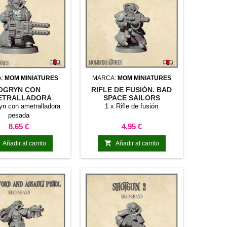
A:
MOM MINIATURES
MARCA:
MOM MINIATURES
OGRYN CON
RIFLE DE FUSIÓN. BAD
ETRALLADORA
SPACE SAILORS
DA. BAD SPACE
yn con ametralladora
1 x Rifle de fusión
SAILORS
pesada
Precio
Precio
8,65 €
4,95 €

Añadir al carrito
Añadir al carrito