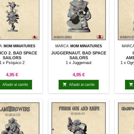
A:
MOM MINIATURES
MARCA:
MOM MINIATURES
MARC
ICO 2. BAD SPACE
JUGGERNAUT. BAD SPACE
SAILORS
SAILORS
AM
PESA
1 x Psíquico 2
1 x Juggernaut
1 x Ogr
Precio
Precio
4,95 €
4,95 €



Añadir al carrito
Añadir al carrito