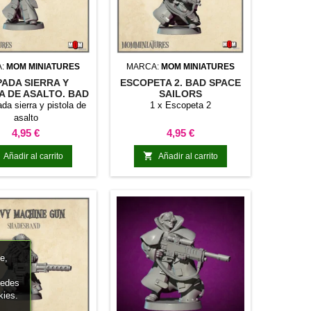
A:
MOM MINIATURES
MARCA:
MOM MINIATURES
PADA SIERRA Y
ESCOPETA 2. BAD SPACE
A DE ASALTO. BAD
SAILORS
ACE SAILORS
da sierra y pistola de
1 x Escopeta 2
asalto
Precio
Precio
4,95 €
4,95 €

Añadir al carrito
Añadir al carrito
e,
uedes
kies.