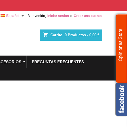

Español
Bienvenido,
Iniciar sesión
o
Crear una cuenta
Opiniones Store
shopping_cart
Carrito:
0
Productos - 0,00 €
CCESORIOS
PREGUNTAS FRECUENTES