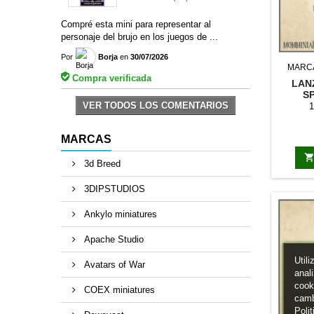
Compré esta mini para representar al
personaje del brujo en los juegos de ...
Por
Borja
en
30/07/2026
MARC
Compra verificada
LAN
S
VER TODOS LOS COMENTARIOS
1
MARCAS
3d Breed
3DIPSTUDIOS
Ankylo miniatures
Apache Studio
Util
Avatars of War
anal
cook
COEX miniatures
camb
Poli