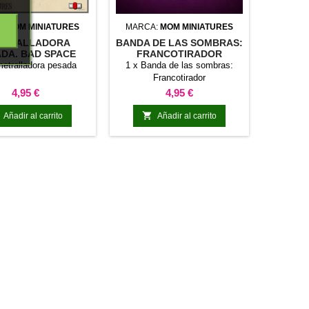
A:
MOM MINIATURES
MARCA:
MOM MINIATURES
ETRALLADORA
BANDA DE LAS SOMBRAS:
DA. BAD SPACE
FRANCOTIRADOR
SAILORS
metralladora pesada
1 x Banda de las sombras:
Francotirador
Precio
Precio
4,95 €
4,95 €

Añadir al carrito
Añadir al carrito