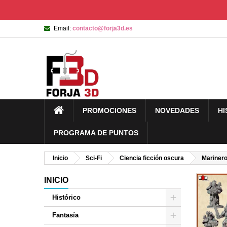
Email:
contacto@forja3d.es
PROMOCIONES
NOVEDADES
HI
PROGRAMA DE PUNTOS
Inicio
Sci-Fi
Ciencia ficción oscura
Mariner
INICIO
Histórico
Fantasía