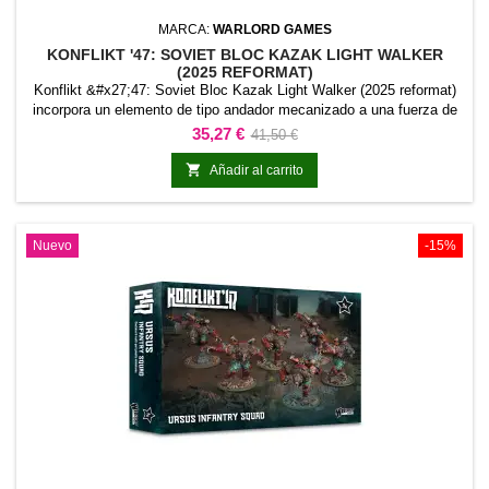
MARCA:
WARLORD GAMES
KONFLIKT '47: SOVIET BLOC KAZAK LIGHT WALKER
(2025 REFORMAT)
Konflikt &#x27;47: Soviet Bloc Kazak Light Walker (2025 reformat)
incorpora un elemento de tipo andador mecanizado a una fuerza de
Konflikt &#x27;47. Su función y denominación permiten identificar el
Precio
Precio
35,27 €
41,50 €
modelo con claridad dentro de las unidades tecnológicas o
base
mecanizadas de la gama.Puede utilizarse para ampliar formaciones

Añadir al carrito
especializadas, crear fuerzas...
Nuevo
-15%