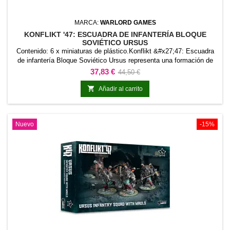
MARCA:
WARLORD GAMES
KONFLIKT '47: ESCUADRA DE INFANTERÍA BLOQUE
SOVIÉTICO URSUS
Contenido: 6 x miniaturas de plástico.Konflikt &#x27;47: Escuadra
de infantería Bloque Soviético Ursus representa una formación de
tipo escuadra de infantería para Konflikt &#x27;47. La referencia
Precio
Precio
37,83 €
44,50 €
permite incorporar esta formación concreta al ejército y distinguirla
base
claramente dentro de la colección.Es adecuada para completar

Añadir al carrito
unidades de línea, reforzar...
Nuevo
-15%