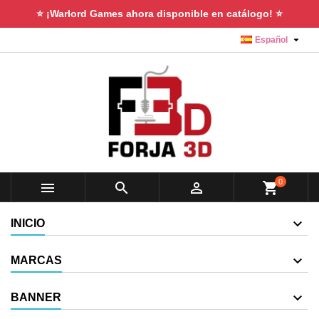
⭐ ¡Warlord Games ahora disponible en catálogo! ⭐

Español
0



shopping_cart
INICIO
MARCAS
BANNER