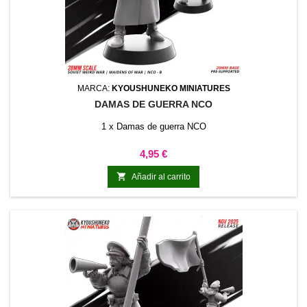
MARCA:
KYOUSHUNEKO MINIATURES
DAMAS DE GUERRA NCO
1 x Damas de guerra NCO
Precio
4,95 €

Añadir al carrito