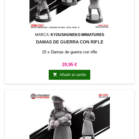
MARCA:
KYOUSHUNEKO MINIATURES
DAMAS DE GUERRA CON RIFLE
10 x Damas de guerra con rifle
Precio
20,95 €

Añadir al carrito