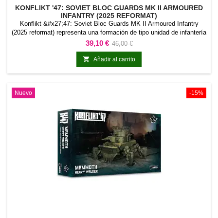
KONFLIKT '47: SOVIET BLOC GUARDS MK II ARMOURED
INFANTRY (2025 REFORMAT)
Konflikt &#x27;47: Soviet Bloc Guards MK II Armoured Infantry
(2025 reformat) representa una formación de tipo unidad de infantería
para Konflikt &#x27;47. La referencia permite incorporar esta
Precio
Precio
39,10 €
46,00 €
formación concreta al ejército y distinguirla claramente dentro de la
base
colección.Es adecuada para completar unidades de línea, reforzar

Añadir al carrito
una fuerza existente y...
Nuevo
-15%