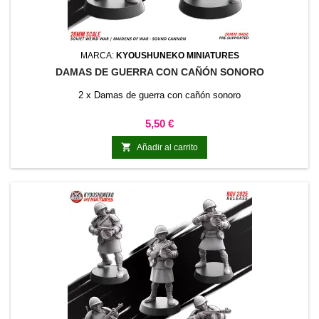
MARCA:
KYOUSHUNEKO MINIATURES
DAMAS DE GUERRA CON CAÑÓN SONORO
2 x Damas de guerra con cañón sonoro
Precio
5,50 €

Añadir al carrito