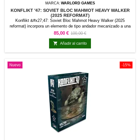
MARCA:
WARLORD GAMES
KONFLIKT '47: SOVIET BLOC MAHMOT HEAVY WALKER
(2025 REFORMAT)
Konflikt &#x27;47: Soviet Bloc Mahmot Heavy Walker (2025
reformat) incorpora un elemento de tipo andador mecanizado a una
fuerza de Konflikt &#x27;47. Su función y denominación permiten
Precio
Precio
85,00 €
100,00 €
identificar el modelo con claridad dentro de las unidades
base
tecnológicas o mecanizadas de la gama.Puede utilizarse para

Añadir al carrito
ampliar formaciones especializadas, crear fuerzas...
Nuevo
-15%