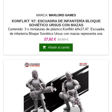
MARCA:
WARLORD GAMES
KONFLIKT '47: ESCUADRA DE INFANTERÍA BLOQUE
SOVIÉTICO URSUS CON MAZAS
Contenido: 3 x miniaturas de plástico.Konflikt &#x27;47: Escuadra
de infantería Bloque Soviético Ursus con mazas representa una
formación de tipo escuadra de infantería para Konflikt &#x27;47. La
Precio
Precio
27,62 €
32,50 €
referencia permite incorporar esta formación concreta al ejército y
base
distinguirla claramente dentro de la colección.Es adecuada para

Añadir al carrito
completar unidades de línea,...