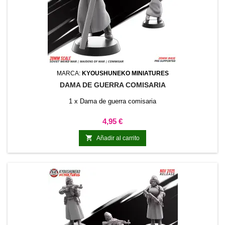
MARCA:
KYOUSHUNEKO MINIATURES
DAMA DE GUERRA COMISARIA
1 x Dama de guerra comisaria
Precio
4,95 €

Añadir al carrito