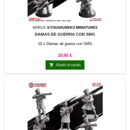
MARCA:
KYOUSHUNEKO MINIATURES
DAMAS DE GUERRA CON SMG
10 x Damas de guerra con SMG
Precio
20,95 €

Añadir al carrito