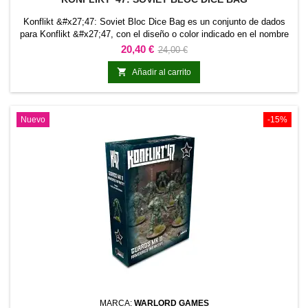
Konflikt &#x27;47: Soviet Bloc Dice Bag es un conjunto de dados
para Konflikt &#x27;47, con el diseño o color indicado en el nombre
del producto.Está pensado para completar el material habitual de
Precio
Precio
20,40 €
24,00 €
juego y puede utilizarse tanto en partidas como en una colección de
base
accesorios de la gama.

Añadir al carrito
Nuevo
-15%
MARCA:
WARLORD GAMES