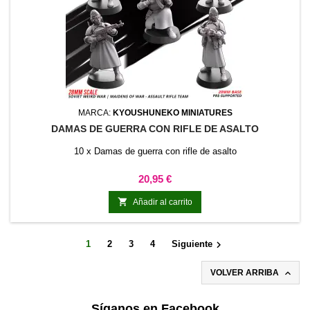
MARCA:
KYOUSHUNEKO MINIATURES
DAMAS DE GUERRA CON RIFLE DE ASALTO
10 x Damas de guerra con rifle de asalto
Precio
20,95 €

Añadir al carrito

1
2
3
4
Siguiente

VOLVER ARRIBA
Síganos en Facebook