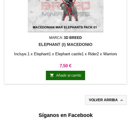
MARCA:
3D BREED
ELEPHANT (I) MACEDONIO
Incluye.1 x Elephant1 x Elephant castle1 x Rider2 x Warriors
Precio
7,50 €

Añadir al carrito

VOLVER ARRIBA
Síganos en Facebook