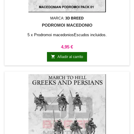
MARCA:
3D BREED
PODROMOI MACEDONIO
5 x Prodromoi macedoniosEscudos incluidos.
Precio
4,95 €

Añadir al carrito