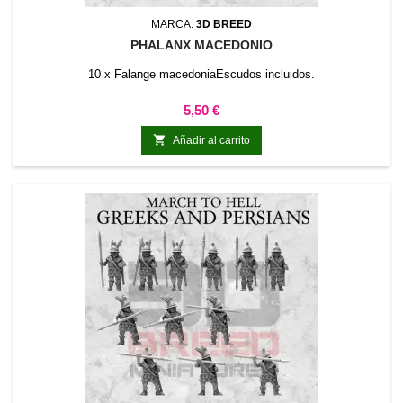
MARCA:
3D BREED
PHALANX MACEDONIO
10 x Falange macedoniaEscudos incluidos.
Precio
5,50 €

Añadir al carrito