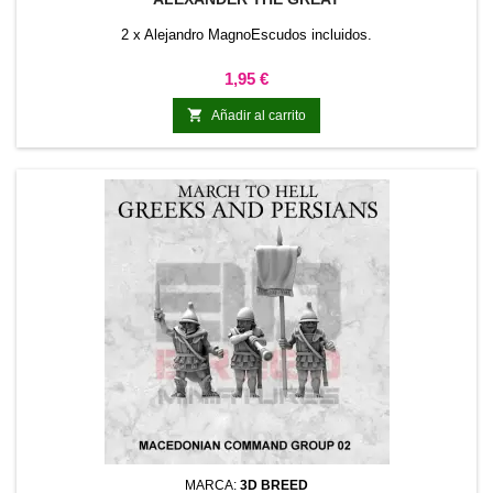
2 x Alejandro MagnoEscudos incluidos.
Precio
1,95 €

Añadir al carrito
MARCA:
3D BREED