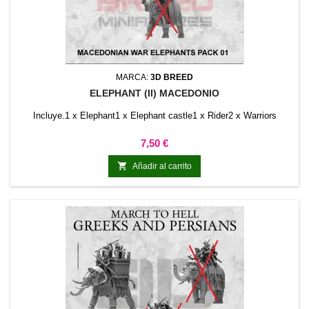
MARCA:
3D BREED
ELEPHANT (II) MACEDONIO
Incluye.1 x Elephant1 x Elephant castle1 x Rider2 x Warriors
Precio
7,50 €

Añadir al carrito