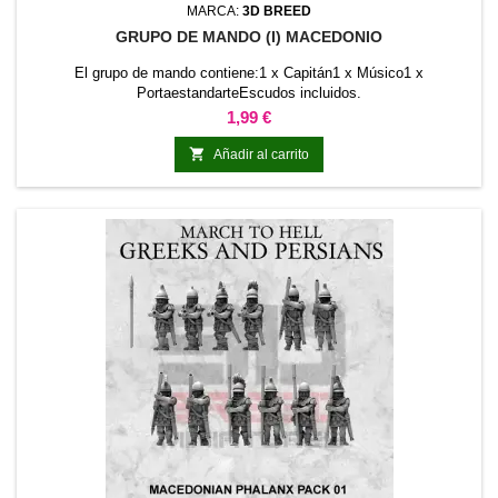
MARCA:
3D BREED
GRUPO DE MANDO (I) MACEDONIO
El grupo de mando contiene:1 x Capitán1 x Músico1 x
PortaestandarteEscudos incluidos.
Precio
1,99 €

Añadir al carrito