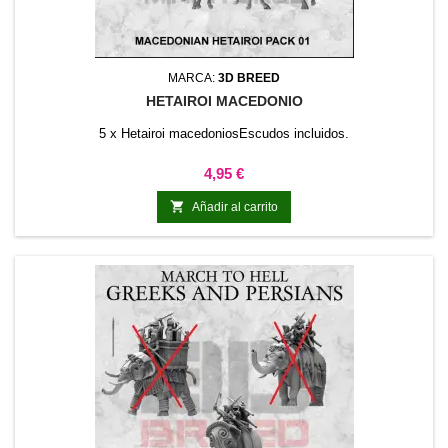
MARCA:
3D BREED
HETAIROI MACEDONIO
5 x Hetairoi macedoniosEscudos incluidos.
Precio
4,95 €

Añadir al carrito