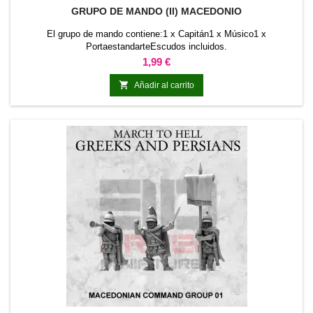
GRUPO DE MANDO (II) MACEDONIO
El grupo de mando contiene:1 x Capitán1 x Músico1 x
PortaestandarteEscudos incluidos.
Precio
1,99 €

Añadir al carrito