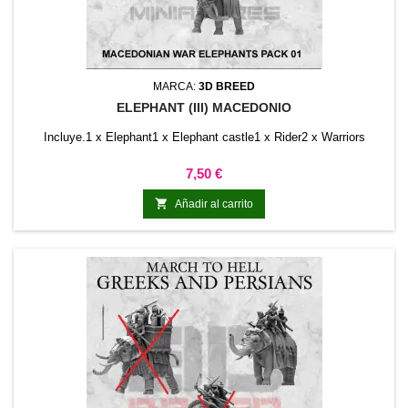
MARCA:
3D BREED
ELEPHANT (III) MACEDONIO
Incluye.1 x Elephant1 x Elephant castle1 x Rider2 x Warriors
Precio
7,50 €

Añadir al carrito