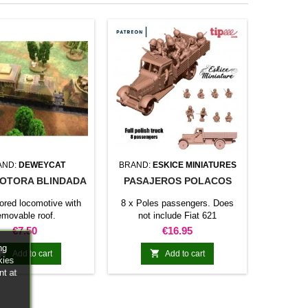
AND:
DEWEYCAT
BRAND:
ESKICE MINIATURES
OTORA BLINDADA
PASAJEROS POLACOS
ored locomotive with
8 x Poles passengers. Does
emovable roof.
not include Fiat 621
Price
Price
€7.50
€16.95
ng


Add to cart
Add to cart
kies
nt at