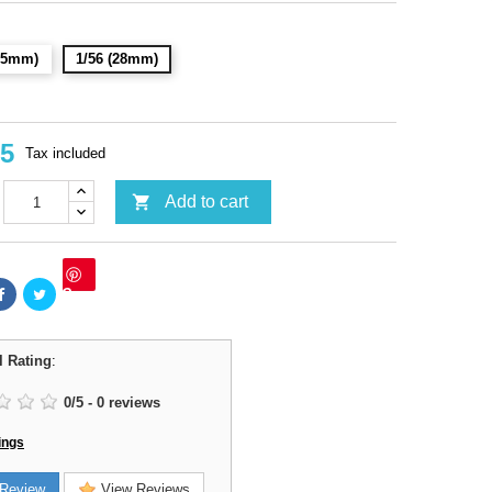
(15mm)
1/56 (28mm)
95
Tax included

Add to cart
Save
l Rating
:
0
/
5
-
0
reviews
ings
Review
View Reviews