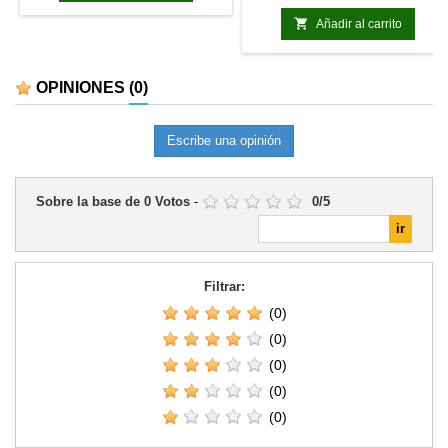
completar el material habitual de
movimiento permite adaptar tus
juego y puede utilizarse tanto en
miniaturas con peana de 20mm a

Añadir al carrito
partidas como en una colección
peanas de 25mm sin tener que
de accesorios de la gama.
rebasear todo el ejército Color
negro
OPINIONES
(0)
Escribe una opinión
Sobre la base de
0
Votos
-
0
/
5
Filtrar:
(0)
(0)
(0)
(0)
(0)