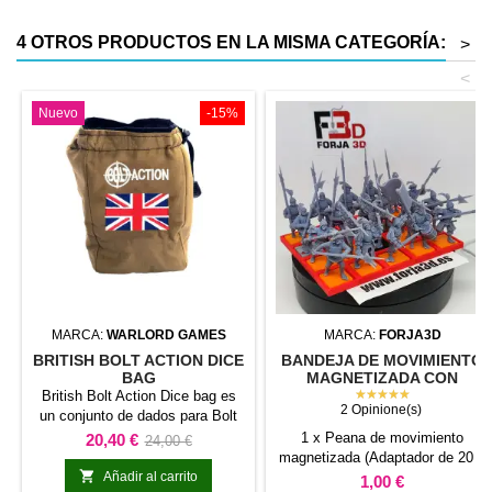
4 OTROS PRODUCTOS EN LA MISMA CATEGORÍA:
>
<
Nuevo
-15%
MARCA:
WARLORD GAMES
MARCA:
FORJA3D
BRITISH BOLT ACTION DICE
BANDEJA DE MOVIMIENTO
BAG
MAGNETIZADA CON
MARCAS LATERALES
★★★★★
British Bolt Action Dice bag es
2 Opinione(s)
(ADAPTADOR DE 20 A
un conjunto de dados para Bolt
25MM)
Action, con el diseño o color
Precio
Precio
1 x Peana de movimiento
20,40 €
24,00 €
indicado en el nombre del
magnetizada (Adaptador de 20 a
base
producto.Está pensado para

Añadir al carrito
25mm). Esta peana de
Precio
1,00 €