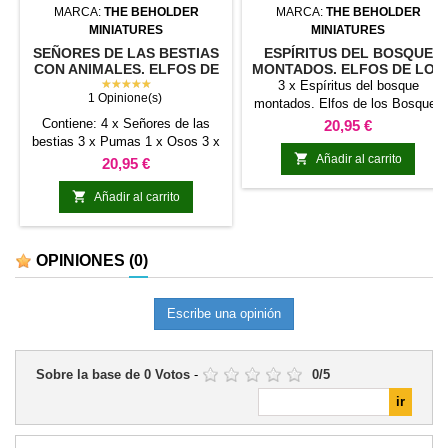
MARCA:
THE BEHOLDER
MARCA:
THE BEHOLDER
MINIATURES
MINIATURES
SEÑORES DE LAS BESTIAS
ESPÍRITUS DEL BOSQUE
CON ANIMALES. ELFOS DE
MONTADOS. ELFOS DE LOS
LOS BOSQUES PERENNES
★★★★★
BOSQUES PERENNES
3 x Espíritus del bosque
1 Opinione(s)
montados. Elfos de los Bosques
Perennes&gt; ⚠️ ¿Hiciste un
Contiene: 4 x Señores de las
Precio
20,95 €
pedido antes del 19/07/2025?
bestias 3 x Pumas 1 x Osos 3 x
Desplázate hacia abajo para leer

Jabalís 3 x Perros ⚠️ ¿Hiciste un
Añadir al carrito
Precio
20,95 €
el cambio de escala.
pedido antes del 19/07/2025?
Desplázate hacia abajo para leer

Añadir al carrito
el cambio de escala.
OPINIONES
(0)
Escribe una opinión
Sobre la base de
0
Votos
-
0
/
5