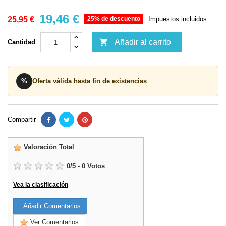
19,46 €
25,95 €
25% de descuento
Impuestos incluidos

Añadir al carrito
Cantidad
%
Oferta válida hasta fin de existencias
Compartir
Valoración Total
:
0
/
5
-
0
Votos
Vea la clasificación
Añadir Comentarios
Ver Comentarios