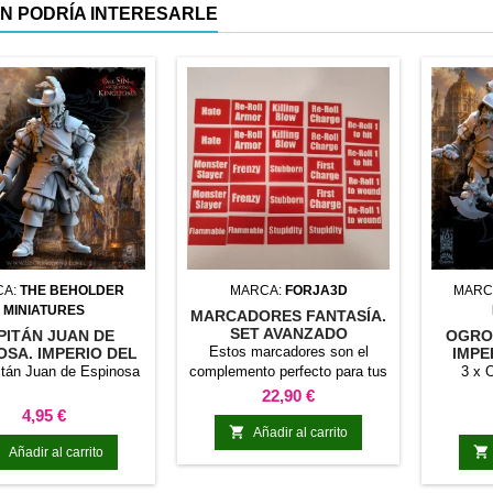
N PODRÍA INTERESARLE
CA:
THE BEHOLDER
MARCA:
FORJA3D
MARC
MINIATURES
MARCADORES FANTASÍA.
SET AVANZADO
PITÁN JUAN DE
OGROS
Estos marcadores son el
OSA. IMPERIO DEL
IMPE
CASO ETERNO
itán Juan de Espinosa
complemento perfecto para tus
3 x O
partidas de fantasía. Impresos
Precio
22,90 €
directamente en 2 colores, no
Precio
4,95 €
perderán el color con el uso ni

Añadir al carrito
se desgastarán, además, al ser


Añadir al carrito
planos ocupan menos espacio
durante su almacenaje y