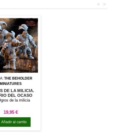
<
>
A:
THE BEHOLDER
MINIATURES
 DE LA MILICIA.
RIO DEL OCASO
ETERNO
gros de la milicia
Precio
19,95 €
Añadir al carrito