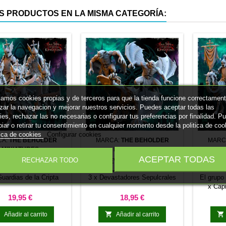
transporte. Este set está
S PRODUCTOS EN LA MISMA CATEGORÍA:
enfocado a reglas especiales
El set se puede personalizar
con los colores de tu ejército,
para darle...
izamos cookies propias y de terceros para que la tienda funcione correctament
izar la navegacion y mejorar nuestros servicios. Puedes aceptar todas las
ies, rechazar las no necesarias o configurar tus preferencias por finalidad. P
iar o retirar tu consentimiento en cualquier momento desde la politica de coo
tica de cookies
Configurar cookies
CA:
THE BEHOLDER
MARCA:
THE BEHOLDER
MARC
MINIATURES
MINIATURES
ACEPTAR TODAS
RECHAZAR TODO
AS DE LA CRIPTA.
DEVASTADORES
GRUP
AS LEGIONES
SEPULCRALES. LAS
CAB
PERECEDERAS
LEGIONES
TUMBA
uardias de la Cripta
3 x Devastadores Sepulcrales
El grupo
IMPERECEDERAS
IM
x Capi
P
Precio
Precio
19,95 €
18,95 €



Añadir al carrito
Añadir al carrito