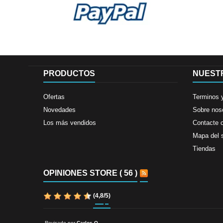
PRODUCTOS
NUEST
Ofertas
Terminos 
Novedades
Sobre nos
Los más vendidos
Contacte 
Mapa del s
Tiendas
OPINIONES STORE ( 56 )
(
4,8
/
5
)
Revisado por
Carlos O