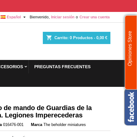

Español
Bienvenido,
Iniciar sesión
o
Crear una cuenta
Opiniones Store
shopping_cart
Carrito:
0
Productos - 0,00 €
CCESORIOS
PREGUNTAS FRECUENTES
 de mando de Guardias de la
a. Legiones Imperecederas
a
016476-001
Marca
The beholder miniatures