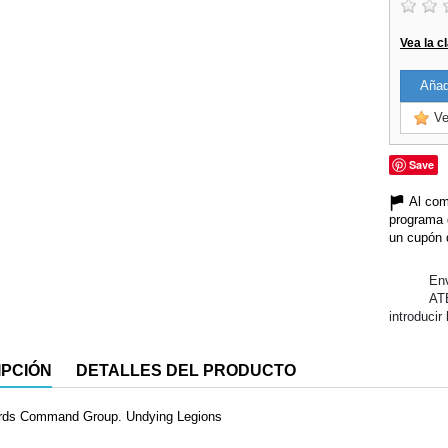
Vea la c
Añadi
Ve
Save
Al com
programa 
un cupón 
Env
AT
introducir
IPCIÓN
DETALLES DEL PRODUCTO
rds Command Group. Undying Legions