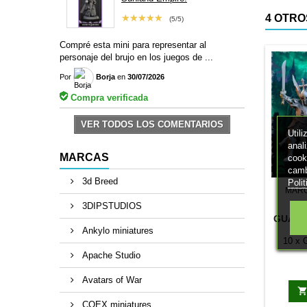
★★★★★
4 OTRO
(5/5)
Compré esta mini para representar al
personaje del brujo en los juegos de ...
Por
Borja
en
30/07/2026
Compra verificada
VER TODOS LOS COMENTARIOS
Util
anal
MARCAS
cook
camb
3d Breed
Poli
MAR
3DIPSTUDIOS
GUARDI
L
Ankylo miniatures
IM
10 x G
Apache Studio
Avatars of War
COEX miniatures