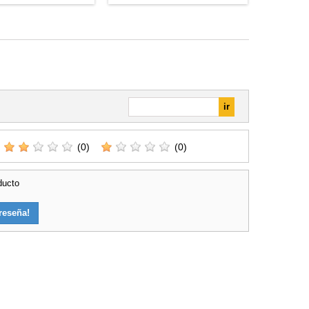
(0)
(0)
ducto
reseña!