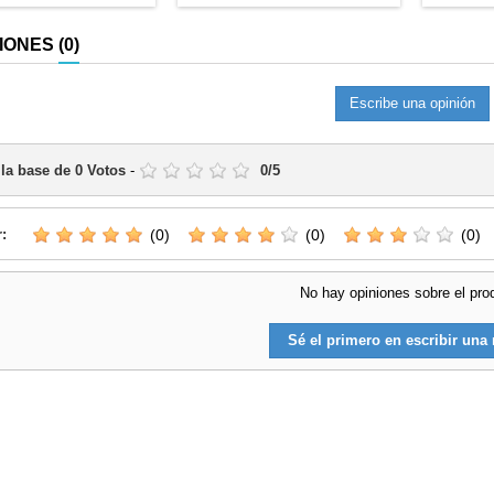
IONES
(0)
Escribe una opinión
 la base de
0
Votos
-
0
/
5
r:
(0)
(0)
(0)
No hay opiniones sobre el pro
Sé el primero en escribir una 