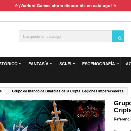
⭐ ¡Warlord Games ahora disponible en catálogo! ⭐

STÓRICO
FANTASÍA
SCI-FI
ESCENOGRAFÍA
A
s
Grupo de mando de Guardias de la Cripta. Legiones Imperecederas
Grupo
Cript
Referenci