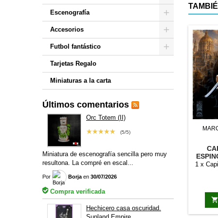
TAMBIÉ
Escenografía
Accesorios
Futbol fantástico
Tarjetas Regalo
Miniaturas a la carta
Últimos comentarios
Orc Totem (II)
MAR
★★★★★
(5/5)
CA
Miniatura de escenografía sencilla pero muy
ESPIN
resultona. La compré en escal...
O
1 x Cap
Por
Borja
en
30/07/2026
Compra verificada
Hechicero casa oscuridad.
Sunland Empire.