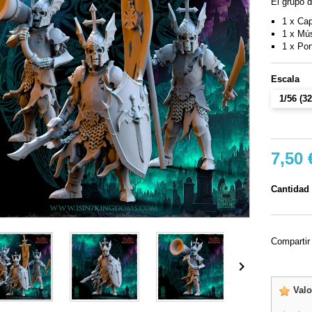
El grupo 
1 x Cap
1 x Mú
1 x Por
Escala
1/56 (
7,50 
Cantidad
Compartir

Valo