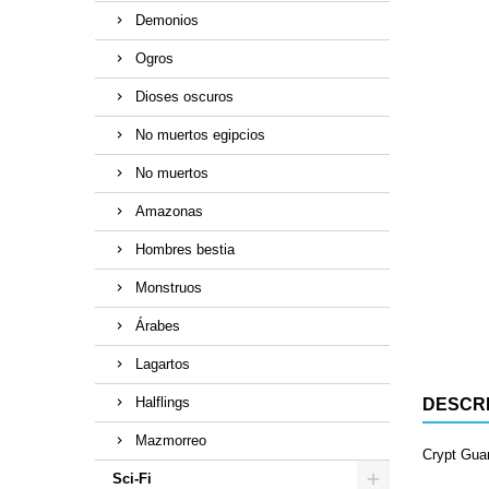
Demonios
Ogros
Dioses oscuros
No muertos egipcios
No muertos
Amazonas
Hombres bestia
Monstruos
Árabes
Lagartos
Halflings
DESCR
Mazmorreo
Crypt Gua
Sci-Fi