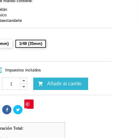
de mando contiene:
itán
sico
taestandarte
32mm)
1/48 (35mm)
€
Impuestos incluidos

Añadir al carrito
Save
ración Total
: