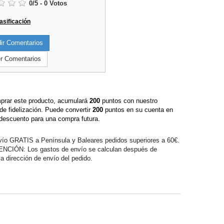
0
/
5
-
0
Votos
lasificación
r Comentarios
r Comentarios
prar este producto, acumulará
200
puntos con nuestro
de fidelización. Puede convertir
200
puntos en su cuenta en
descuento para una compra futura.
ío GRATIS a Península y Baleares pedidos superiores a 60€.
ENCIÓN: Los gastos de envío se calculan después de
 la dirección de envío del pedido.