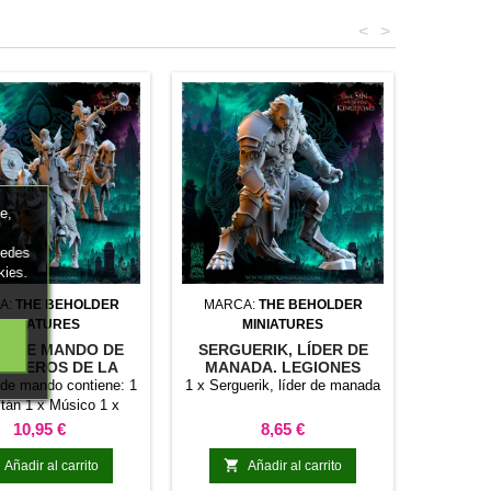
<
>
e,
uedes
kies.
A:
THE BEHOLDER
MARCA:
THE BEHOLDER
MINIATURES
MINIATURES
O DE MANDO DE
SERGUERIK, LÍDER DE
ALLEROS DE LA
MANADA. LEGIONES
. LAS LEGIONES
IMPERECEDERAS
 de mando contiene: 1
1 x Serguerik, líder de manada
PERECEDERAS
tán 1 x Músico 1 x
ortaestandarte
Precio
Precio
10,95 €
8,65 €

Añadir al carrito
Añadir al carrito