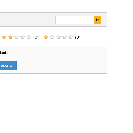
(0)
(0)
ducto
reseña!