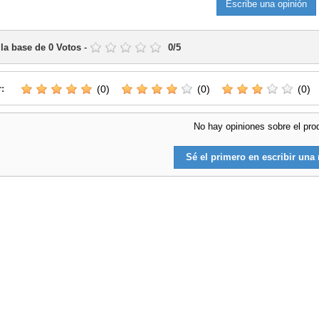
Escribe una opinión
 la base de
0
Votos
-
0
/
5
r:
(0)
(0)
(0)
No hay opiniones sobre el pro
Sé el primero en escribir una 