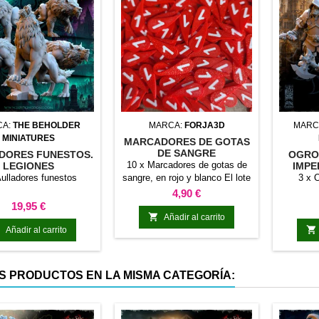
CA:
THE BEHOLDER
MARCA:
FORJA3D
MARC
MINIATURES
MARCADORES DE GOTAS
DE SANGRE
DORES FUNESTOS.
OGROS
10 x Marcadores de gotas de
LEGIONES
IMPE
PERECEDERAS
Aulladores funestos
sangre, en rojo y blanco El lote
3 x O
surtido contiene: 5 x Marcador
Precio
4,90 €
con 1 2 x Marcador con 2 1 x
Precio
19,95 €
Marcador con 3 1 x Marcador

Añadir al carrito
con 4 1 x Marcador con 5


Añadir al carrito
S PRODUCTOS EN LA MISMA CATEGORÍA: