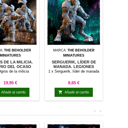
A:
THE BEHOLDER
MARCA:
THE BEHOLDER
MINIATURES
MINIATURES
 DE LA MILICIA.
SERGUERIK, LÍDER DE
RIO DEL OCASO
MANADA. LEGIONES
ETERNO
IMPERECEDERAS
gros de la milicia
1 x Serguerik, líder de manada
Precio
Precio
19,95 €
8,65 €

Añadir al carrito
Añadir al carrito
<
>