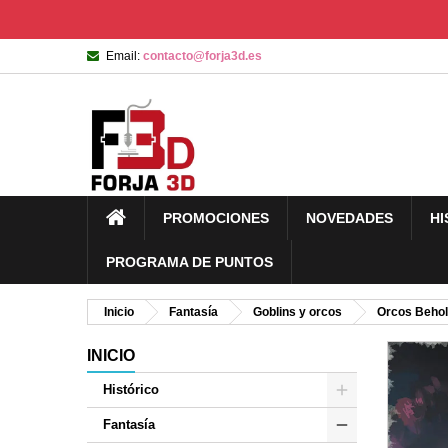
Email:
contacto@forja3d.es
PROMOCIONES
NOVEDADES
HI
PROGRAMA DE PUNTOS
Inicio
Fantasía
Goblins y orcos
Orcos Behol
INICIO
Histórico
Fantasía