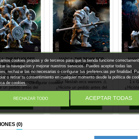
CA:
THE BEHOLDER
MARCA:
THE BEHOLDER
MARC
izamos cookies propias y de terceros para que la tienda funcione correctament
MINIATURES
MINIATURES
izar la navegacion y mejorar nuestros servicios. Puedes aceptar todas las
ies, rechazar las no necesarias o configurar tus preferencias por finalidad. P
RREROS DE LOS
GUERREROS DE LOS
GOR
S DE SALANAAR
ORCOS DE NESTAH
iar o retirar tu consentimiento en cualquier momento desde la politica de coo
ESPADA Y ESCUDO
LANZA Y ESCUDO
anaar orcs warriors ⚠️
10 x Nestah orcs warriors ⚠️
1 x G
tica de cookies
Configurar cookies
e un pedido antes del
¿Hiciste un pedido antes del
¿Hicist
025? Desplázate hacia
19/07/2025? Desplázate hacia
19/07/20
Precio
Precio
18,95 €
18,95 €
ACEPTAR TODAS
RECHAZAR TODO
ara leer el cambio de
abajo para leer el cambio de
abajo p
escala.
escala.



Añadir al carrito
Añadir al carrito
IONES
(0)