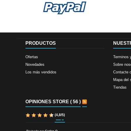
PRODUCTOS
NUEST
Ofertas
Terminos 
Novedades
Sobre nos
Los más vendidos
Contacte 
Mapa del s
Tiendas
OPINIONES STORE ( 56 )
(
4,8
/
5
)
Revisado por
Carlos O