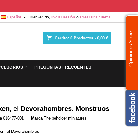

Español
Bienvenido,
Iniciar sesión
o
Crear una cuenta
Opiniones Store
shopping_cart
Carrito:
0
Productos - 0,00 €
CCESORIOS
PREGUNTAS FRECUENTES
en, el Devorahombres. Monstruos
a
016477-001
Marca
The beholder miniatures
en, el Devorahombres