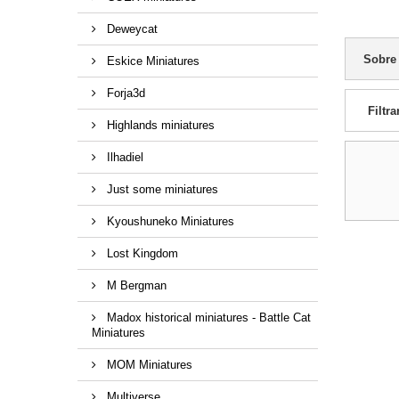
Deweycat
Sobre
Eskice Miniatures
Forja3d
Filtra
Highlands miniatures
Ilhadiel
Just some miniatures
Kyoushuneko Miniatures
Lost Kingdom
M Bergman
Madox historical miniatures - Battle Cat
Miniatures
MOM Miniatures
Multiverse