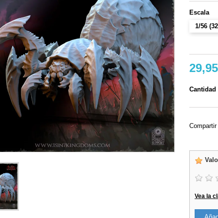
Escala
1/56 (
29,95
Cantidad
Compartir
Valo
Vea la c
Añadi