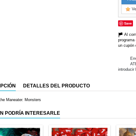
Ve
Save
Al com
programa 
un cupón 
Env
AT
introducir
IPCIÓN
DETALLES DEL PRODUCTO
the Maneater. Monsters
N PODRÍA INTERESARLE