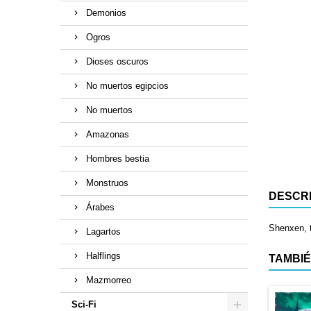
Demonios
Ogros
Dioses oscuros
No muertos egipcios
No muertos
Amazonas
Hombres bestia
Monstruos
DESCR
Árabes
Shenxen, 
Lagartos
Halflings
TAMBIÉ
Mazmorreo
Sci-Fi