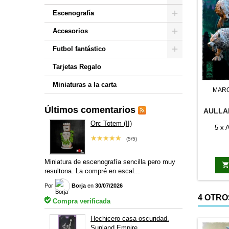
Escenografía
Accesorios
Futbol fantástico
Tarjetas Regalo
Miniaturas a la carta
MAR
Últimos comentarios
AULLA
Orc Totem (II)
IM
5 x 
★★★★★
(5/5)
Miniatura de escenografía sencilla pero muy
resultona. La compré en escal...
Por
Borja
en
30/07/2026
4 OTRO
Compra verificada
Hechicero casa oscuridad.
Sunland Empire.