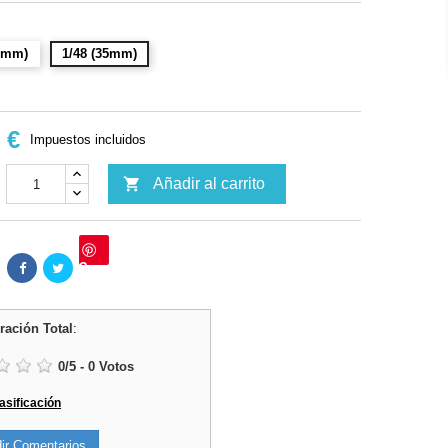
32mm)
1/48 (35mm)
 €
Impuestos incluidos

Añadir al carrito
Save
ración Total
:
0
/
5
-
0
Votos
lasificación
r Comentarios