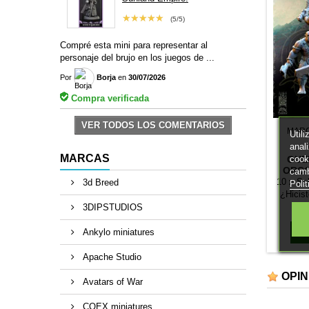
★★★★★
(5/5)
Compré esta mini para representar al
personaje del brujo en los juegos de ...
Por
Borja
en
30/07/2026
Compra verificada
VER TODOS LOS COMENTARIOS
MAR
Util
anal
MARCAS
cook
GUE
ORCO
camb
CON 
10 x Sal
3d Breed
Poli
¿Hicist
19/07/2
3DIPSTUDIOS
abajo p
Ankylo miniatures
Apache Studio
OPIN
Avatars of War
COEX miniatures